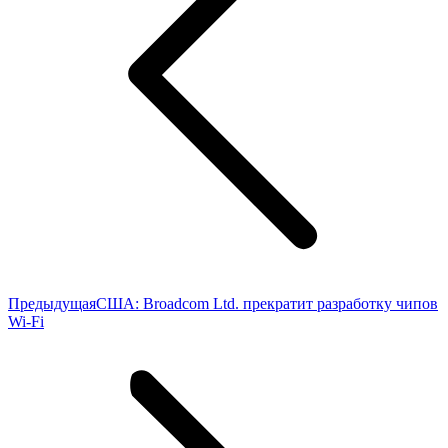
Предыдущая
Предыдущая
США: Broadcom Ltd. прекратит разработку чипов
запись:
Wi-Fi