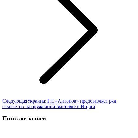
Следующая
Следующая
Украина: ГП «Антонов» представляет ряд
запись:
самолетов на оружейной выставке в Индии
Похожие записи