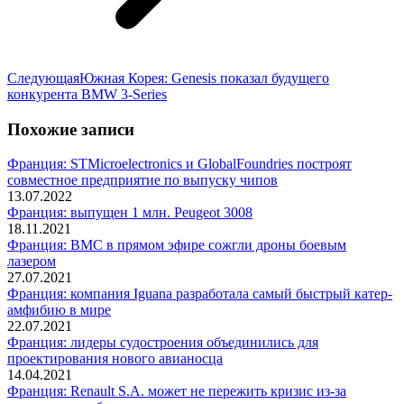
Следующая
Следующая
Южная Корея: Genesis показал будущего
запись:
конкурента BMW 3-Series
Похожие записи
Франция: STMicroelectronics и GlobalFoundries построят
совместное предприятие по выпуску чипов
13.07.2022
Франция: выпущен 1 млн. Peugeot 3008
18.11.2021
Франция: ВМС в прямом эфире сожгли дроны боевым
лазером
27.07.2021
Франция: компания Iguana разработала самый быстрый катер-
амфибию в мире
22.07.2021
Франция: лидеры судостроения объединились для
проектирования нового авианосца
14.04.2021
Франция: Renault S.A. может не пережить кризис из-за