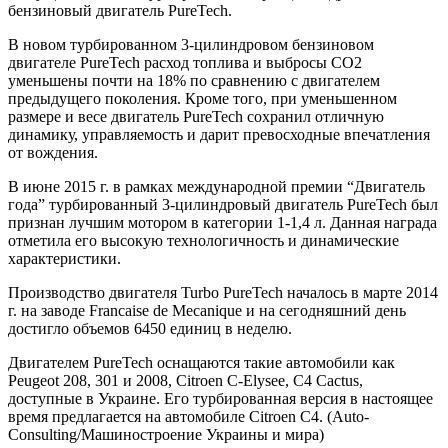
бензиновый двигатель PureTech.
В новом турбированном 3-цилиндровом бензиновом
двигателе PureTech расход топлива и выбросы СО2
уменьшены почти на 18% по сравнению с двигателем
предыдущего поколения. Кроме того, при уменьшенном
размере и весе двигатель PureTech сохранил отличную
динамику, управляемость и дарит превосходные впечатления
от вождения.
В июне 2015 г. в рамках международной премии “Двигатель
года” турбированный 3-цилиндровый двигатель PureTech был
признан лучшим мотором в категории 1-1,4 л. Данная награда
отметила его высокую технологичность и динамические
характеристики.
Производство двигателя Turbo PureTech началось в марте 2014
г. на заводе Francaise de Mecanique и на сегодняшний день
достигло объемов 6450 единиц в неделю.
Двигателем PureTech оснащаются такие автомобили как
Peugeot 208, 301 и 2008, Citroen C-Elysee, C4 Cactus,
доступные в Украине. Его турбированная версия в настоящее
время предлагается на автомобиле Citroen С4. (Auto-
Consulting/Машиностроение Украины и мира)