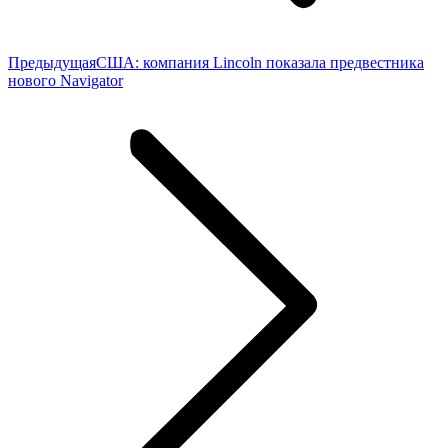
Предыдущая
Предыдущая
США: компания Lincoln показала предвестника
запись:
нового Navigator