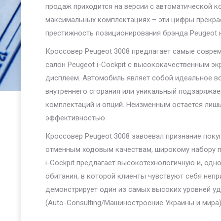
продаж приходится на версии с автоматической к
максимальных комплектациях – эти цифры прекрас
престижность позиционирования брэнда Peugeot 
Кроссовер Peugeot 3008 предлагает самые совре
салон Peugeot i-Cockpit с высококачественным э
дисплеем. Автомобиль являет собой идеальное в
внутреннего сгорания или уникальный подзаряжае
комплектаций и опций. Неизменным остается лишь
эффективностью.
Кроссовер Peugeot 3008 завоевал признание покуп
отменным ходовым качествам, широкому набору пе
i-Cockpit предлагает высокотехнологичную и, од
обитания, в которой клиенты чувствуют себя непр
демонстрирует один из самых высоких уровней удо
(Auto-Consulting/Машиностроение Украины и мира