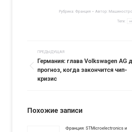
Рубрика:
Франция
Автор:
Машиностро
Теги:
а
Навигация
ПРЕДЫДУЩАЯ
по
Германия: глава Volkswagen AG 
прогноз, когда закончится чип-
Предыдущая
записям
запись:
кризис
Похожие записи
Франция: STMicroelectronics и