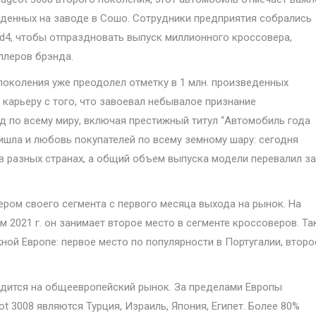
еденных на заводе в Сошо. Сотрудники предприятия собрались
id4, чтобы отпраздновать выпуск миллионного кроссовера,
ллеров брэнда.
поколения уже преодолел отметку в 1 млн. произведенных
карьеру с того, что завоевал небывалое признание
д по всему миру, включая престижный титул “Автомобиль года
ришла и любовь покупателей по всему земному шару: сегодня
в разных странах, а общий объем выпуска модели перевалил за
ером своего сегмента с первого месяца выхода на рынок. На
2021 г. он занимает второе место в сегменте кроссоверов. Т
ой Европе: первое место по популярности в Португалии, второ
одится на общеевропейский рынок. За пределами Европы
 3008 являются Турция, Израиль, Япония, Египет. Более 80%