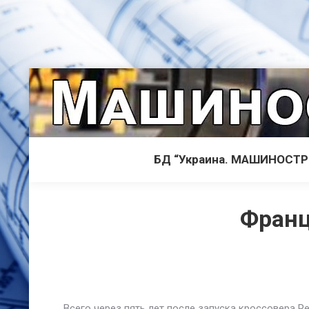
БД “Украина. МАШИНОСТ
Франц
Всего через пять лет после запуска кроссовера P