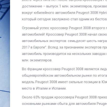
достижение – выпуск 1 млн. экземпляров, произв
вокруг юбилейного автомобиля Peugeot 3008 Hybr
который сегодня заслужено стал одним из бестсе
Огромный успех: кроссовер Peugeot 3008 второго 
автомобилей! Кроссовер Peugeot 3008 начал свою 
автомобильных экспертов: семьдесят шесть награ
2017 в Европе”. Вслед за признанием экспертов п
автомобиль производится на нескольких заводах 
млн. экземпляров.
Во Франции кроссовер Peugeot 3008 является лид
общеевропейском автомобильном рынке по итогам 
модель Peugeot 3008 имеет сильные позиции в Южн
место в Италии и Испании.
Около 65% продаж кроссовера Peugeot 3008 прих
основными рынками сбыта для автомобиля Peugeot