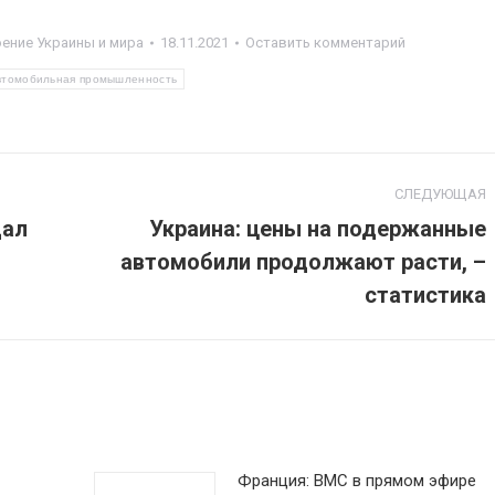
ение Украины и мира
18.11.2021
Оставить комментарий
втомобильная промышленность
СЛЕДУЮЩАЯ
дал
Украина: цены на подержанные
автомобили продолжают расти, –
Следующая
запись:
статистика
Франция: ВМС в прямом эфире