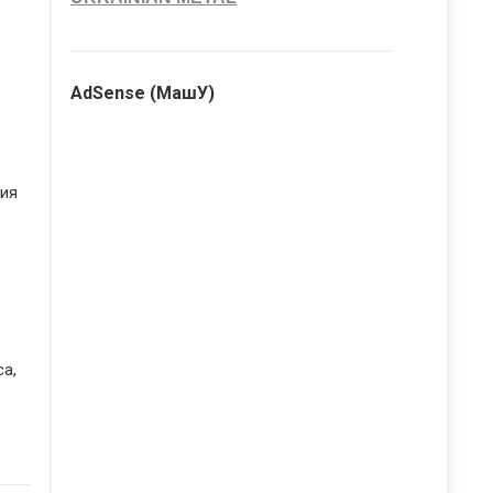
AdSense (МашУ)
ия
а,