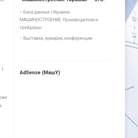
– База данных «
Украина.
МАШИНОСТРОЕНИЕ. Производители и
трейдеры
»
–
Выставки, ярмарки, конференции
 1
AdSense (МашУ)
акже
е