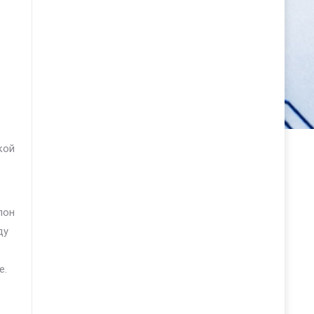
кой
лон
ду
е.