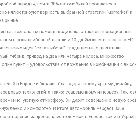
оробкой передач, почти 38% автомобилей продаются в
но иллюстрируют верность выбранной стратегии “upmarket” и
на рынке.
менные технологии помощи водителю, а также инновационный
краном в роли приборной панели и 10-дюймовым сенсорным HD-
оплощение идеи “сила выбора”: традиционные двигатели
мый гибрид, привод на два или четыре колеса, множество
 один пункт – удовольствие от вождения в комбинации с высо
ателей в Европе и Украине благодаря своему яркому дизайну,
редовых технологий, а также современному интерьеру. Так, са
новременно, уютную атмосферу. Он дарит совершенно новую сре
инужденно и комфортно. В итоге автомобиль Peugeot 3008
влетворения запросов клиентов – как в Европе, так и в Украин
)