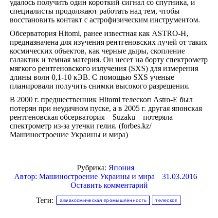
удалось получить один короткий сигнал со спутника, и
специалисты продолжают работать над тем, чтобы
восстановить контакт с астрофизическим инструментом.
Обсерватория Hitomi, ранее известная как ASTRO-H,
предназначена для изучения рентгеновских лучей от таких
космических объектов, как черные дыры, скопление
галактик и темная материя. Он несет на борту спектрометр
мягкого рентгеновского излучения (SXS) для измерения
длины волн 0,1-10 кЭВ. С помощью SXS ученые
планировали получить снимки высокого разрешения.
В 2000 г. предшественник Hitomi телескоп Astro-E был
потерян при неудачном пуске, а в 2005 г. другая японская
рентгеновская обсерватория – Suzaku – потеряла
спектрометр из-за утечки гелия. (forbes.kz/
Машиностроение Украины и мира)
Рубрика:
Япония
Автор:
Машиностроение Украины и мира
31.03.2016
Оставить комментарий
Теги:
авиакосмическая промышленность
телескоп