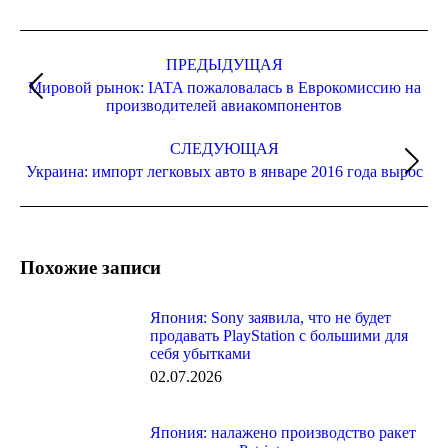
Навигация
по
ПРЕДЫДУЩАЯ
Мировой рынок: IATA пожаловалась в Еврокомиссию на
записям
Предыдущая
производителей авиакомпонентов
запись:
СЛЕДУЮЩАЯ
Следующая
Украина: импорт легковых авто в январе 2016 года вырос
запись:
Похожие записи
Япония: Sony заявила, что не будет
продавать PlayStation с большими для
себя убытками
02.07.2026
Япония: налажено производство ракет