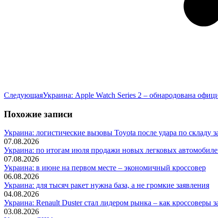
Следующая
Следующая
Украина: Apple Watch Series 2 – обнародована офиц
запись:
Похожие записи
Украина: логистические вызовы Toyota после удара по складу з
07.08.2026
Украина: по итогам июля продажи новых легковых автомобилей
07.08.2026
Украина: в июне на первом месте – экономичный кроссовер
06.08.2026
Украина: для тысяч ракет нужна база, а не громкие заявления
04.08.2026
Украина: Renault Duster стал лидером рынка – как кроссоверы з
03.08.2026