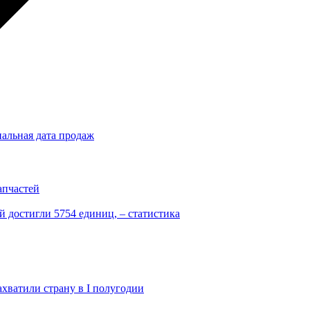
иальная дата продаж
апчастей
 достигли 5754 единиц, – статистика
ахватили страну в I полугодии