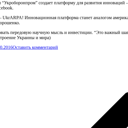
н “Укроборонпром” создает платформу для развития инноваций 
cebook.
 – UkrARPA! Инновационная платформа станет аналогом америк
Порошенко.
овать передовую научную мысль и инвестиции. “Это важный шаг
строение Украины и мира)
10.2016
Оставить комментарий