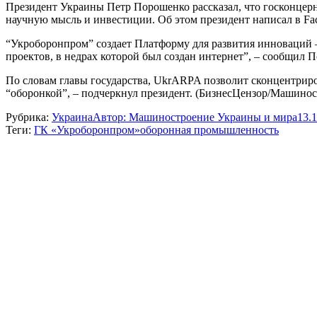
Президент Украины Петр Порошенко рассказал, что госконцер
научную мысль и инвестиции. Об этом президент написал в Fa
“Укроборонпром” создает Платформу для развития инноваций
проектов, в недрах которой был создан интернет”, – сообщил 
По словам главы государства, UkrARPA позволит сконцентрир
“оборонкой”, – подчеркнул президент. (БизнесЦензор/Машино
Рубрика:
Украина
Автор:
Машиностроение Украины и мира
13.
Теги:
ГК «Укроборонпром»
оборонная промышленность
Навигация
по
записям