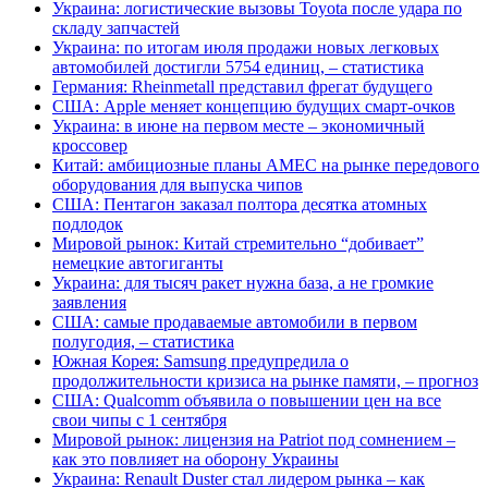
Украина: логистические вызовы Toyota после удара по
складу запчастей
Украина: по итогам июля продажи новых легковых
автомобилей достигли 5754 единиц, – статистика
Германия: Rheinmetall представил фрегат будущего
США: Apple меняет концепцию будущих смарт-очков
Украина: в июне на первом месте – экономичный
кроссовер
Китай: амбициозные планы AMEC на рынке передового
оборудования для выпуска чипов
США: Пентагон заказал полтора десятка атомных
подлодок
Мировой рынок: Китай стремительно “добивает”
немецкие автогиганты
Украина: для тысяч ракет нужна база, а не громкие
заявления
США: самые продаваемые автомобили в первом
полугодия, – статистика
Южная Корея: Samsung предупредила о
продолжительности кризиса на рынке памяти, – прогноз
США: Qualcomm объявила о повышении цен на все
свои чипы с 1 сентября
Мировой рынок: лицензия на Patriot под сомнением –
как это повлияет на оборону Украины
Украина: Renault Duster стал лидером рынка – как