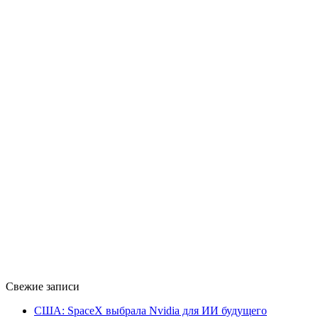
Свежие записи
США: SpaceX выбрала Nvidia для ИИ будущего