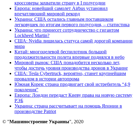
кроссоверы захватили страну в I полугодии
Европа: новейший самолет Airbus установил
впечатляющий мировой рекорд
Украина: США остались главным поставщиком
легковушек по итогам первого полугодия, – статистика
Украина: что принесет сотрудничество с гигантом
Lockheed Martin?
США: Nvidia лишилась статуса самой дорогой компании
мира
Китай: многоцелевой беспилотник большой
продолжительности полета впервые поднялся в небо
Мировой рынок: США понадобится несколько лет,
чтобы достичь уровня производства дронов в Украине
США: Tesla Cybertruck, вероятно, станет крупнейшим
провалом в истории автопрома
Южная Корея: страна продвигает свой истребитель “4,9
поколения”
Европа: Лондон передаст Киеву права на новую систему
РЭБ
Украина: страна рассчитывает на помощь Японии в
производстве Patriot
© "
Машиностроение Украины
", 2020
В