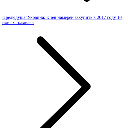
Предыдущая
Предыдущая
Украина: Киев намерен закупить в 2017 году 10
запись:
новых трамваев