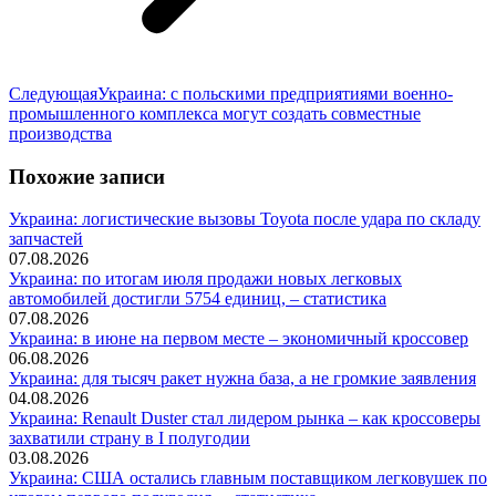
Следующая
Следующая
Украина: с польскими предприятиями военно-
запись:
промышленного комплекса могут создать совместные
производства
Похожие записи
Украина: логистические вызовы Toyota после удара по складу
запчастей
07.08.2026
Украина: по итогам июля продажи новых легковых
автомобилей достигли 5754 единиц, – статистика
07.08.2026
Украина: в июне на первом месте – экономичный кроссовер
06.08.2026
Украина: для тысяч ракет нужна база, а не громкие заявления
04.08.2026
Украина: Renault Duster стал лидером рынка – как кроссоверы
захватили страну в I полугодии
03.08.2026
Украина: США остались главным поставщиком легковушек по