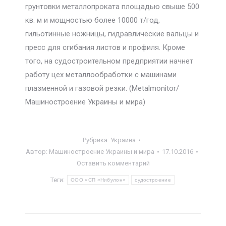
грунтовки металлопроката площадью свыше 500
кв. м и мощностью более 10000 т/год,
гильотинные ножницы, гидравлические вальцы и
пресс для сгибания листов и профиля. Кроме
того, на судостроительном предприятии начнет
работу цех металлообработки с машинами
плазменной и газовой резки. (Metalmonitor/
Машиностроение Украины и мира)
Рубрика:
Украина
Автор:
Машиностроение Украины и мира
17.10.2016
Оставить комментарий
Теги:
ООО «СП «Нибулон»
судостроение
Навигация