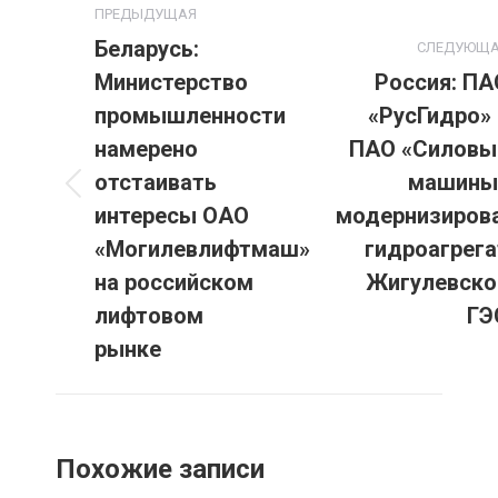
ПРЕДЫДУЩАЯ
по
Беларусь:
СЛЕДУЮЩ
Министерство
Россия: ПА
записям
промышленности
«РусГидро» 
намерено
ПАО «Силовы
отстаивать
машины
Предыдущая
Следующая
интересы ОАО
модернизиров
запись:
запись:
«Могилевлифтмаш»
гидроагрега
на российском
Жигулевско
лифтовом
ГЭ
рынке
Похожие записи