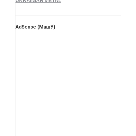
UKRAINIAN METAL
AdSense (МашУ)