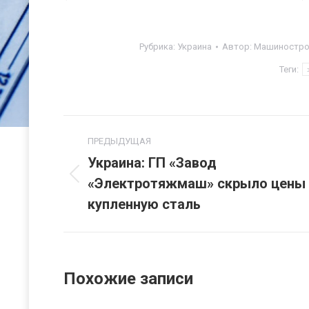
Рубрика:
Украина
Автор:
Машинострое
Теги:
Навигация
ПРЕДЫДУЩАЯ
по
Украина: ГП «Завод
«Электротяжмаш» скрыло цены 
Предыдущая
записям
запись:
купленную сталь
Похожие записи