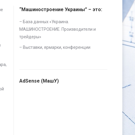
“Машиностроение Украины” – это:
ые
– База данных «
Украина.
МАШИНОСТРОЕНИЕ. Производители и
трейдеры
»
е
–
Выставки, ярмарки, конференции
ра,
AdSense (МашУ)
ой