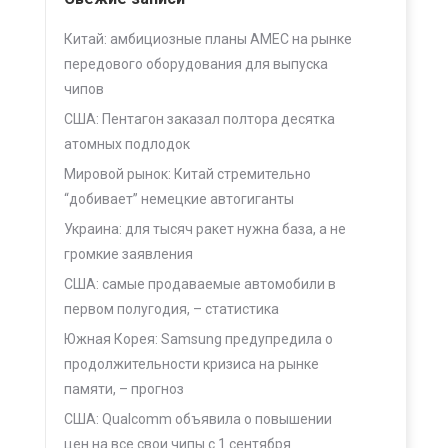
Китай: амбициозные планы AMEC на рынке
передового оборудования для выпуска
чипов
США: Пентагон заказал полтора десятка
атомных подлодок
Мировой рынок: Китай стремительно
“добивает” немецкие автогиганты
Украина: для тысяч ракет нужна база, а не
громкие заявления
США: самые продаваемые автомобили в
первом полугодия, – статистика
Южная Корея: Samsung предупредила о
продолжительности кризиса на рынке
памяти, – прогноз
США: Qualcomm объявила о повышении
цен на все свои чипы с 1 сентября