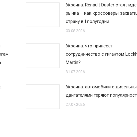
Украина: Renault Duster стал лид
рынка – как кроссоверы захвати
страну в I полугодии
03.08.2026
м
Украина: что принесет
огам
сотрудничество с гигантом Lock
а
Martin?
31.07.2026
а
Украина: автомобили с дизельн
двигателями теряют популярност
27.07.2026