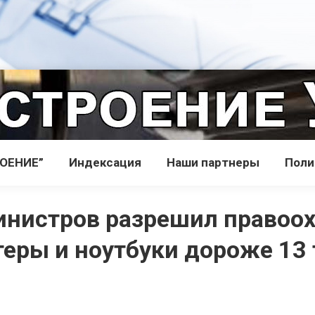
РОЕНИЕ”
Индекcация
Наши партнеры
Поли
инистров разрешил правоо
еры и ноутбуки дороже 13 т