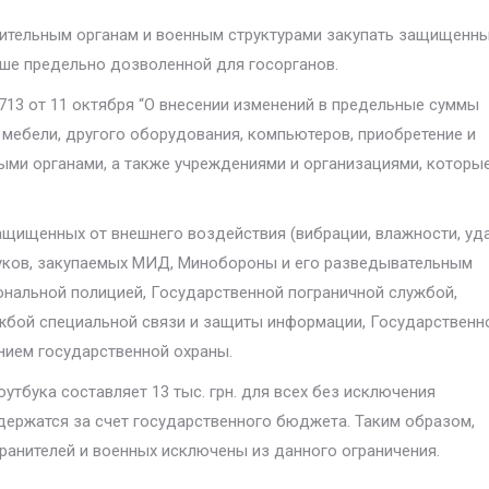
ительным органам и военным структурами закупать защищенн
ыше предельно дозволенной для госорганов.
13 от 11 октября “О внесении изменений в предельные суммы
 мебели, другого оборудования, компьютеров, приобретение и
ми органами, а также учреждениями и организациями, которы
ащищенных от внешнего воздействия (вибрации, влажности, уда
уков, закупаемых МИД, Минобороны и его разведывательным
ональной полицией, Государственной пограничной службой,
жбой специальной связи и защиты информации, Государственн
нием государственной охраны.
тбука составляет 13 тыс. грн. для всех без исключения
одержатся за счет государственного бюджета. Таким образом,
анителей и военных исключены из данного ограничения.