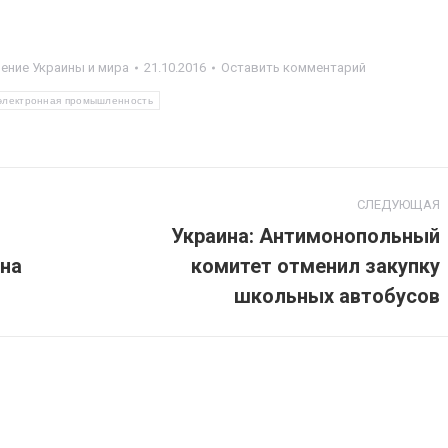
ние Украины и мира
21.10.2016
Оставить комментарий
электронная промышленность
СЛЕДУЮЩАЯ
Украина: Антимонопольный
на
комитет отменил закупку
Следующая
запись:
школьных автобусов