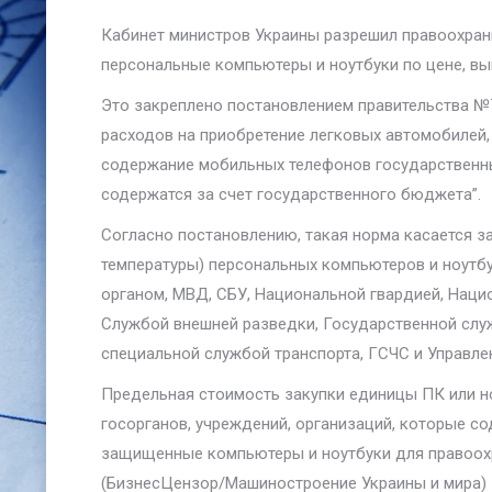
Кабинет министров Украины разрешил правоохран
персональные компьютеры и ноутбуки по цене, в
Это закреплено постановлением правительства №7
расходов на приобретение легковых автомобилей,
содержание мобильных телефонов государственны
содержатся за счет государственного бюджета”.
Согласно постановлению, такая норма касается з
температуры) персональных компьютеров и ноутб
органом, МВД, СБУ, Национальной гвардией, Наци
Службой внешней разведки, Государственной слу
специальной службой транспорта, ГСЧС и Управле
Предельная стоимость закупки единицы ПК или ноу
госорганов, учреждений, организаций, которые с
защищенные компьютеры и ноутбуки для правоохр
(БизнесЦензор/Машиностроение Украины и мира)