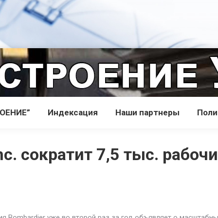
РОЕНИЕ”
Индекcация
Наши партнеры
Поли
nc. сократит 7,5 тыс. рабоч
я Bombardier уже во второй раз за год объявляет о масштабн