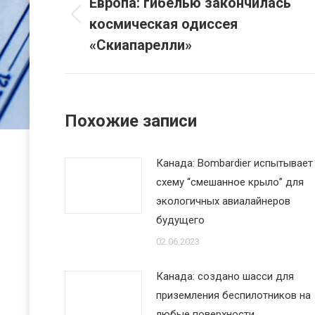
по
Европа: гибелью закончилась
космическая одиссея
Предыдущая
записям
запись:
«Скиапарелли»
Похожие записи
Канада: Bombardier испытывает
схему “смешанное крыло” для
экологичных авиалайнеров
будущего
02.06.2023
Канада: создано шасси для
приземления беспилотников на
любые поверхности