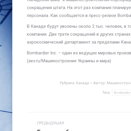
сокращения штата. На этот раз компания планируе
персонала. Как сообщается в пресс-релизе Bombard
В Канаде будут уволены около 2 тыс. человек, в т
компании. Две трети сокращений в других страна
аэрокосмический департамент за пределами Канад
Bombardier Inc. – один из ведущих мировых прои
(aex.ru/Машиностроение Украины и мира)
Рубрика:
Канада
Автор:
Машинострое
Теги:
Bombardier 
Навигация
ПРЕДЫДУЩАЯ