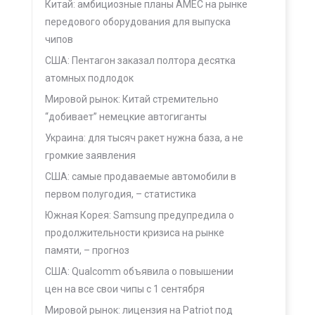
Китай: амбициозные планы AMEC на рынке
передового оборудования для выпуска
чипов
США: Пентагон заказал полтора десятка
атомных подлодок
Мировой рынок: Китай стремительно
“добивает” немецкие автогиганты
Украина: для тысяч ракет нужна база, а не
громкие заявления
США: самые продаваемые автомобили в
первом полугодия, – статистика
Южная Корея: Samsung предупредила о
продолжительности кризиса на рынке
памяти, – прогноз
США: Qualcomm объявила о повышении
цен на все свои чипы с 1 сентября
Мировой рынок: лицензия на Patriot под