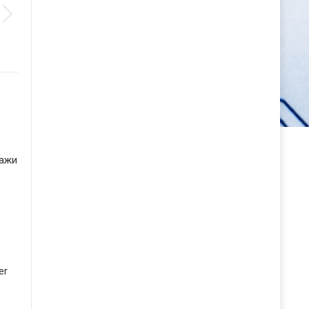
дажи
er