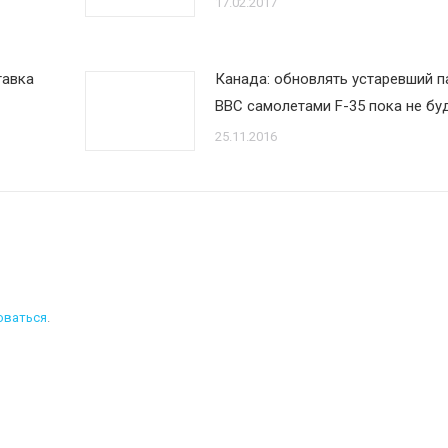
17.02.2017
тавка
Канада: обновлять устаревший п
ВВС самолетами F-35 пока не бу
25.11.2016
оваться
.