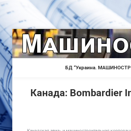
БД “Украина. МАШИНОСТ
Канада: Bombardier I
Канадская авиа- и машиностроительная корпораци