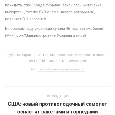
покидать. Уже “Хонда Украина” закрылась, китайские
импортеры, тот же BYD ушел с нашего авторынка”, –
поясняет О. Назаренко.
В прошлом году украинцы купили 46 тыс. автомобилей.
(МинПром/Машиностроение Украины и мира)
Рубрика:
Украина
Автор:
Машиностроение Украины и мира
08.11.2016
Оставить комментарий
Теги:
автомобильная промышленность
Навигация
ПРЕДЫДУЩАЯ
по
США: новый противолодочный самолет
Предыдущая
оснастят ракетами и торпедами
записям
запись: