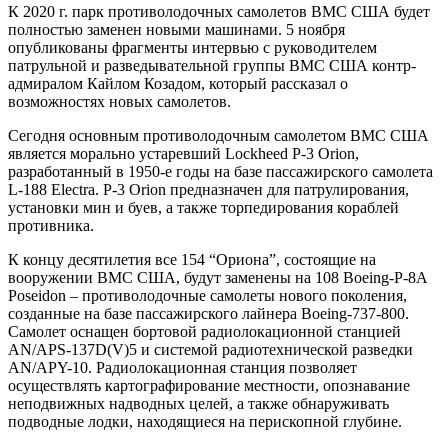
К 2020 г. парк противолодочных самолетов ВМС США будет
полностью заменен новыми машинами. 5 ноября
опубликованы фрагменты интервью с руководителем
патрульной и разведывательной группы ВМС США контр-
адмиралом Кайлом Козадом, который рассказал о
возможностях новых самолетов.
Сегодня основным противолодочным самолетом ВМС США
является морально устаревший Lockheed P-3 Orion,
разработанный в 1950-е годы на базе пассажирского самолета
L-188 Electra. P-3 Orion предназначен для патрулирования,
установки мин и буев, а также торпедирования кораблей
противника.
К концу десятилетия все 154 “Ориона”, состоящие на
вооружении ВМС США, будут заменены на 108 Boeing-P-8A
Poseidon – противолодочные самолеты нового поколения,
созданные на базе пассажирского лайнера Boeing-737-800.
Самолет оснащен бортовой радиолокационной станцией
AN/APS-137D(V)5 и системой радиотехнической разведки
AN/APY-10. Радиолокационная станция позволяет
осуществлять картографирование местности, опознавание
неподвижных надводных целей, а также обнаруживать
подводные лодки, находящиеся на перископной глубине.