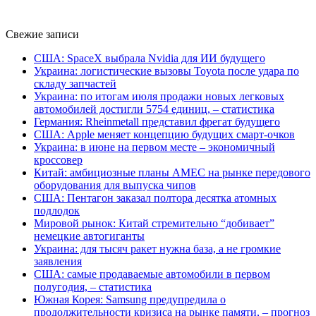
Свежие записи
США: SpaceX выбрала Nvidia для ИИ будущего
Украина: логистические вызовы Toyota после удара по
складу запчастей
Украина: по итогам июля продажи новых легковых
автомобилей достигли 5754 единиц, – статистика
Германия: Rheinmetall представил фрегат будущего
США: Apple меняет концепцию будущих смарт-очков
Украина: в июне на первом месте – экономичный
кроссовер
Китай: амбициозные планы AMEC на рынке передового
оборудования для выпуска чипов
США: Пентагон заказал полтора десятка атомных
подлодок
Мировой рынок: Китай стремительно “добивает”
немецкие автогиганты
Украина: для тысяч ракет нужна база, а не громкие
заявления
США: самые продаваемые автомобили в первом
полугодия, – статистика
Южная Корея: Samsung предупредила о
продолжительности кризиса на рынке памяти, – прогноз