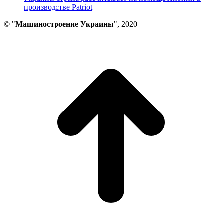
производстве Patriot
© "
Машиностроение Украины
", 2020
В