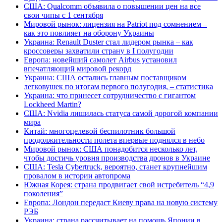
США: Qualcomm объявила о повышении цен на все
свои чипы с 1 сентября
Мировой рынок: лицензия на Patriot под сомнением –
как это повлияет на оборону Украины
Украина: Renault Duster стал лидером рынка – как
кроссоверы захватили страну в I полугодии
Европа: новейший самолет Airbus установил
впечатляющий мировой рекорд
Украина: США остались главным поставщиком
легковушек по итогам первого полугодия, – статистика
Украина: что принесет сотрудничество с гигантом
Lockheed Martin?
США: Nvidia лишилась статуса самой дорогой компании
мира
Китай: многоцелевой беспилотник большой
продолжительности полета впервые поднялся в небо
Мировой рынок: США понадобится несколько лет,
чтобы достичь уровня производства дронов в Украине
США: Tesla Cybertruck, вероятно, станет крупнейшим
провалом в истории автопрома
Южная Корея: страна продвигает свой истребитель “4,9
поколения”
Европа: Лондон передаст Киеву права на новую систему
РЭБ
Украина: страна рассчитывает на помощь Японии в