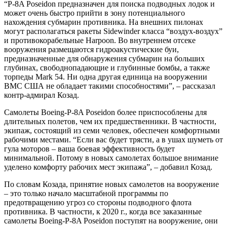
“P-8A Poseidon предназначен для поиска подводных лодок и
может очень быстро прийти в зону потенциального
нахождения субмарин противника. На внешних пилонах
могут располагаться ракеты Sidewinder класса “воздух-воздух”
и противокорабельные Harpoon. Во внутреннем отсеке
вооружения размещаются гидроакустические буи,
предназначенные для обнаружения субмарин на больших
глубинах, свободнопадающие и глубинные бомбы, а также
торпеды Mark 54. Ни одна другая единица на вооружении
ВМС США не обладает такими способностями”, – рассказал
контр-адмирал Козад.
Самолеты Boeing-P-8A Poseidon более приспособлены для
длительных полетов, чем их предшественники. В частности,
экипаж, состоящий из семи человек, обеспечен комфортными
рабочими местами. “Если вас будет трясти, а в ушах шуметь от
гула моторов – ваша боевая эффективность будет
минимальной. Потому в новых самолетах большое внимание
уделено комфорту рабочих мест экипажа”, – добавил Козад.
По словам Козада, принятие новых самолетов на вооружение
– это только начало масштабной программы по
предотвращению угроз со стороны подводного флота
противника. В частности, к 2020 г., когда все заказанные
самолеты Boeing-P-8A Poseidon поступят на вооружение, они