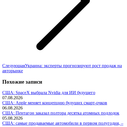
Следующая
Следующая
Украина: эксперты прогнозируют рост продаж на
запись:
авторынке
Похожие записи
США: SpaceX выбрала Nvidia для ИИ будущего
07.08.2026
США: Apple меняет концепцию будущих смарт-очков
06.08.2026
США: Пентагон заказал полтора десятка атомных подлодок
05.08.2026
США: самые продаваемые автомобили в первом полугодия, –