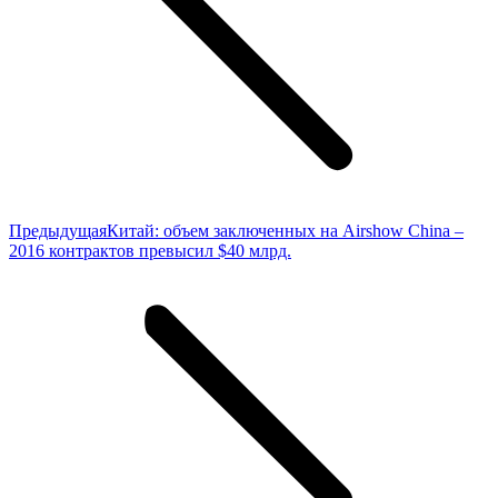
Предыдущая
Предыдущая
Китай: объем заключенных на Airshow China –
запись:
2016 контрактов превысил $40 млрд.