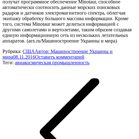
получат программное обеспечение Minotaur, способное
автоматически соотносить данные морских поисковых
радаров и датчиков электромагнитного спектра, облегчая
экипажу обработку большого массива информации. Кроме
того, система Minotaur может делиться информацией с
другими самолетами и вертолетами, таким образом создавая
единую информационную сеть из нескольких летательных
аппаратов. (aex.ru/Машиностроение Украины и мира)
Рубрика:
США
Автор:
Машиностроение Украины и
мира
08.11.2016
Оставить комментарий
Теги:
авиакосмическая промышленность
Навигация
по
записям