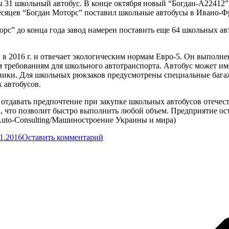
ы 31 школьный автобус. В конце октября новый “Богдан-А22412”
есяцев “Богдан Моторс” поставил школьные автобусы в Ивано-
с” до конца года завод намерен поставить еще 64 школьных ав
 2016 г. и отвечает экологическим нормам Евро-5. Он выполнен
требованиям для школьного автотранспорта. Автобус может иметь
ники. Для школьных рюкзаков предусмотрены специальные бага
 автобусов.
 отдавать предпочтение при закупке школьных автобусов отеч
 что позволит быстро выполнить любой объем. Предприятие остр
(Auto-Consulting/Машиностроение Украины и мира)
11.2016
Оставить комментарий