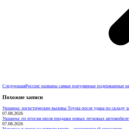
Следующая
Следующая
Россия: названы самые популярные подержанные 
запись:
Похожие записи
Украина: логистические вызовы Toyota после удара по складу з
07.08.2026
Украина: по итогам июля продажи новых легковых автомобилей
07.08.2026
Украина: в июне на первом месте – экономичный кроссовер