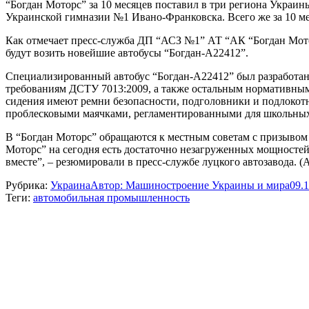
“Богдан Моторс” за 10 месяцев поставил в три региона Украин
Украинской гимназии №1 Ивано-Франковска. Всего же за 10 м
Как отмечает пресс-служба ДП “АСЗ №1” АТ “АК “Богдан Мотор
будут возить новейшие автобусы “Богдан-А22412”.
Специализированный автобус “Богдан-А22412” был разработан в
требованиям ДСТУ 7013:2009, а также остальным нормативным 
сидения имеют ремни безопасности, подголовники и подлокот
проблесковыми маячками, регламентированными для школьных
В “Богдан Моторс” обращаются к местным советам с призывом
Моторс” на сегодня есть достаточно незагруженных мощностей,
вместе”, – резюмировали в пресс-службе луцкого автозавода. 
Рубрика:
Украина
Автор:
Машиностроение Украины и мира
09.
Теги:
автомобильная промышленность
Навигация
по
записям