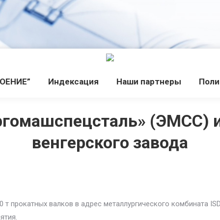
РОЕНИЕ”
Индекcация
Наши партнеры
Поли
ргомашспецсталь» (ЭМСС) и
венгерского завода
50 т прокатных валков в адрес металлургического комбината IS
ятия.