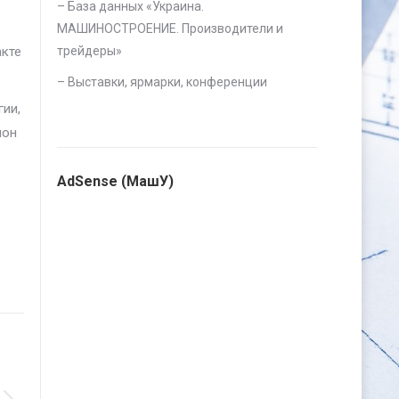
– База данных «
Украина.
МАШИНОСТРОЕНИЕ. Производители и
акте
трейдеры
»
–
Выставки, ярмарки, конференции
гии,
ион
AdSense (МашУ)