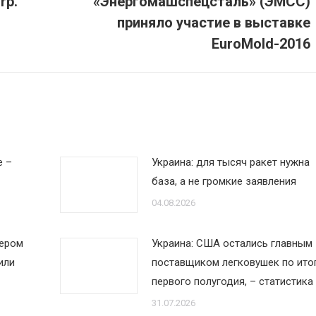
rp.
«Энергомашспецсталь» (ЭМСС)
Следующая
приняло участие в выставке
запись:
EuroMold-2016
е –
Украина: для тысяч ракет нужна
база, а не громкие заявления
04.08.2026
дером
Украина: США остались главным
или
поставщиком легковушек по ито
первого полугодия, – статистика
31.07.2026