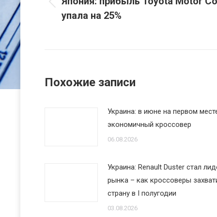
Япония: прибыль Toyota Motor Co
записям
Предыдущая
упала на 25%
запись:
Похожие записи
Украина: в июне на первом мест
экономичный кроссовер
06.08.2026
Украина: Renault Duster стал ли
рынка – как кроссоверы захват
страну в I полугодии
03.08.2026