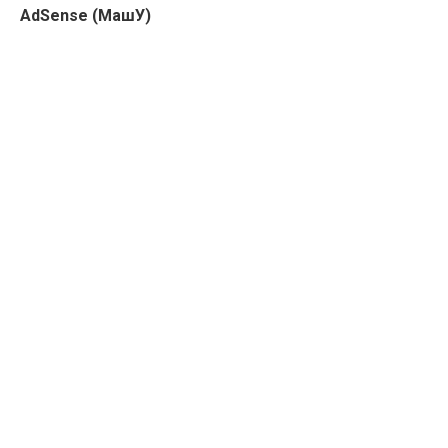
AdSense (МашУ)