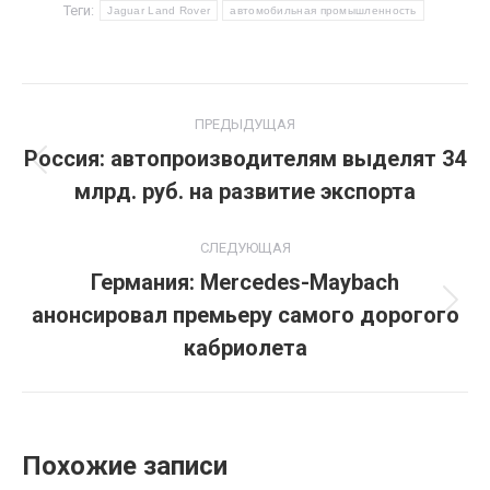
Теги:
Jaguar Land Rover
автомобильная промышленность
Навигация
ПРЕДЫДУЩАЯ
по
Россия: автопроизводителям выделят 34
Предыдущая
млрд. руб. на развитие экспорта
записям
запись:
СЛЕДУЮЩАЯ
Германия: Mercedes-Maybach
анонсировал премьеру самого дорогого
Следующая
запись:
кабриолета
Похожие записи