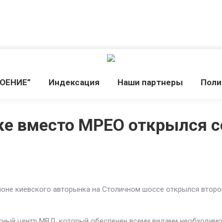
РОЕНИЕ”
Индекcация
Наши партнеры
Поли
нке вместо МРЕО открылся 
йоне киевского авторынка на Столичном шоссе открылся второ
ный центр МВД, который обеспечен всеми видами необходимой