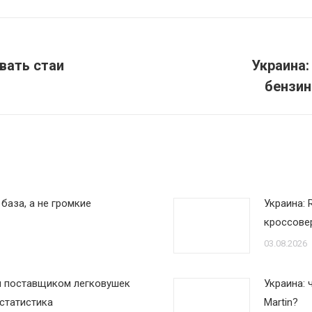
вать стаи
Украина:
Следующая
бензин
запись:
база, а не громкие
Украина: 
кроссовер
03.08.2026
м поставщиком легковушек
Украина: 
 статистика
Martin?