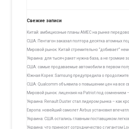
Свежие записи
Китай: амбициозные планы AMEC на рынке передово
США: Пентагон заказал полтора десятка атомных п
Мировой рынок: Китай стремительно “добивает” нем
Украина: для тысяч ракет нужна база, а не громкие 
США: самые продаваемые автомобили в первом полу
Южная Корея: Samsung предупредила о продолжитель
США: Qualcomm объявила о повышении цен на все св
Мировой рынок: лицензия на Patriot под сомнением –
Украина: Renault Duster стал лидером рынка – как кр
Европа: новейший самолет Airbus установил впеча
Украина: США остались главным поставщиком легков
Украина: что принесет сотрудничество с гигантом Lo