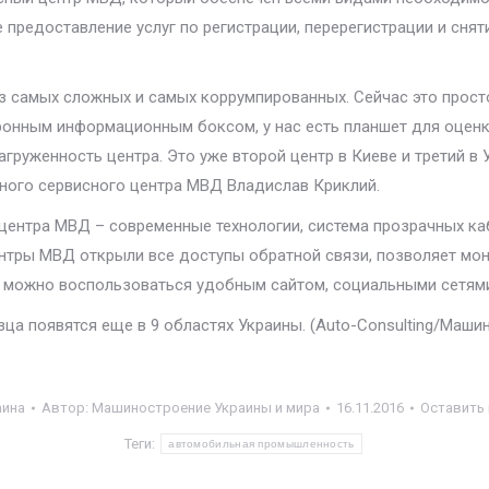
редоставление услуг по регистрации, перерегистрации и снятия
з самых сложных и самых коррумпированных. Сейчас это прос
онным информационным боксом, у нас есть планшет для оценки
груженность центра. Это уже второй центр в Киеве и третий в 
вного сервисного центра МВД Владислав Криклий.
центра МВД – современные технологии, система прозрачных ка
нтры МВД открыли все доступы обратной связи, позволяет мон
 можно воспользоваться удобным сайтом, социальными сетями. 
ца появятся еще в 9 областях Украины. (Auto-Consulting/Маши
аина
Автор:
Машиностроение Украины и мира
16.11.2016
Оставить
Теги:
автомобильная промышленность