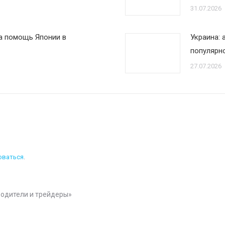
31.07.2026
на помощь Японии в
Украина:
популярн
27.07.2026
оваться
.
одители и трейдеры
»