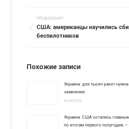
Навигация
ПРЕДЫДУЩАЯ
по
США: американцы научились сби
Предыдущая
беспилотников
записям
запись:
Похожие записи
Украина: для тысяч ракет нужна 
заявления
04.08.2026
Украина: США остались главны
по итогам первого полугодия, –