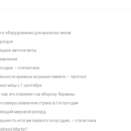
го оборудования для выпуска чипов
одлодок
ецкие автогиганты
заявления
годия, – статистика
ности кризиса на рынке памяти, – прогноз
ои чипы с 1 сентября
 как это повлияет на оборону Украины
оссоверы захватили страну в I полугодии
тляющий мировой рекорд
ушек по итогам первого полугодия, – статистика
ckheed Martin?