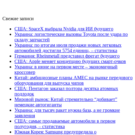
Свежие записи
США: SpaceX выбрала Nvidia для ИИ будущего
Украина: логистические вызовы Toyota после удара по
складу запчастей
Украина: по итогам июля продажи новых легковых
автомобилей достигли 5754 единиц, – статистика
Германия: Rheinmetall представил фрегат будущего
США: Apple меняет концепцию будущих смарт-очков
Украина: в июне на первом месте – экономичный
кроссовер
Китай: амбициозные планы AMEC на рынке передового
оборудования для выпуска чипов
США: Пентагон заказал полтора десятка атомных
подлодок
Мировой рынок: Китай стремительно “добивает”
немецкие автогиганты
Украина: для тысяч ракет нужна база, а не громкие
заявления
США: самые продаваемые автомобили в первом
полугодия, – статистика
Южная Корея: Samsung предупредила о