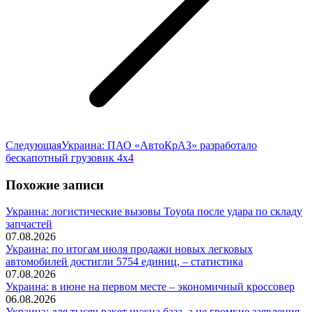
Следующая
Следующая
Украина: ПАО «АвтоКрАЗ» разработало
запись:
бескапотный грузовик 4х4
Похожие записи
Украина: логистические вызовы Toyota после удара по складу
запчастей
07.08.2026
Украина: по итогам июля продажи новых легковых
автомобилей достигли 5754 единиц, – статистика
07.08.2026
Украина: в июне на первом месте – экономичный кроссовер
06.08.2026
Украина: для тысяч ракет нужна база, а не громкие заявления