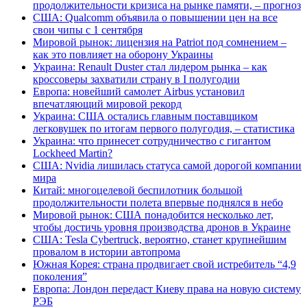
продолжительности кризиса на рынке памяти, – прогноз
США: Qualcomm объявила о повышении цен на все
свои чипы с 1 сентября
Мировой рынок: лицензия на Patriot под сомнением –
как это повлияет на оборону Украины
Украина: Renault Duster стал лидером рынка – как
кроссоверы захватили страну в I полугодии
Европа: новейший самолет Airbus установил
впечатляющий мировой рекорд
Украина: США остались главным поставщиком
легковушек по итогам первого полугодия, – статистика
Украина: что принесет сотрудничество с гигантом
Lockheed Martin?
США: Nvidia лишилась статуса самой дорогой компании
мира
Китай: многоцелевой беспилотник большой
продолжительности полета впервые поднялся в небо
Мировой рынок: США понадобится несколько лет,
чтобы достичь уровня производства дронов в Украине
США: Tesla Cybertruck, вероятно, станет крупнейшим
провалом в истории автопрома
Южная Корея: страна продвигает свой истребитель “4,9
поколения”
Европа: Лондон передаст Киеву права на новую систему
РЭБ