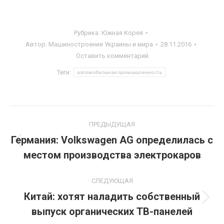
Рубрика:
Южная Корея
Автор:
Машиностроение Украины и мира
28.11.2016
Оставить комментарий
Теги:
автомобильная промышленность
Навигация
ПРЕДЫДУЩАЯ
по
Германия: Volkswagen AG определилась с
Предыдущая
местом производства электрокаров
записям
запись:
СЛЕДУЮЩАЯ
Китай: хотят наладить собственный
Следующая
выпуск органических ТВ-панелей
запись: