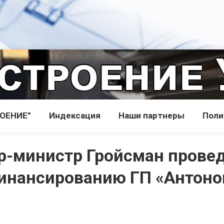
РОЕНИЕ”
Индекcация
Наши партнеры
Поли
р-министр Гройсман прове
инансированию ГП «Антоно