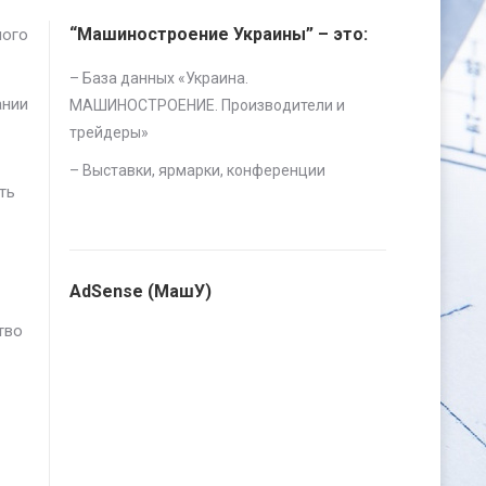
“Машиностроение Украины” – это:
ного
– База данных «
Украина.
ании
МАШИНОСТРОЕНИЕ. Производители и
трейдеры
»
–
Выставки, ярмарки, конференции
ть
AdSense (МашУ)
тво