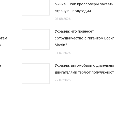
рынка – как кроссоверы захвати
страну в I полугодии
03.08.2026
м
Украина: что принесет
огам
сотрудничество с гигантом Lock
а
Martin?
31.07.2026
а
Украина: автомобили с дизельн
двигателями теряют популярност
27.07.2026