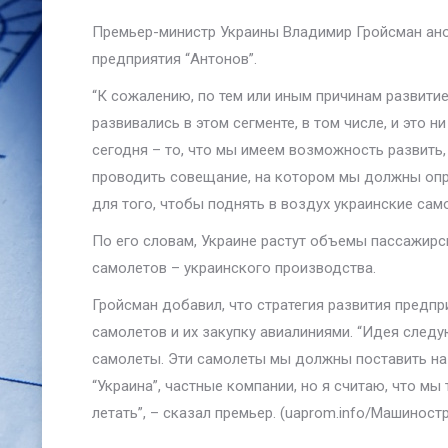
Премьер-министр Украины Владимир Гройсман ано
предприятия “Антонов”.
“К сожалению, по тем или иным причинам развити
развивались в этом сегменте, в том числе, и это н
сегодня – то, что мы имеем возможность развить
проводить совещание, на котором мы должны оп
для того, чтобы поднять в воздух украинские сам
По его словам, Украине растут объемы пассажирс
самолетов – украинского производства.
Гройсман добавил, что стратегия развития предпр
самолетов и их закупку авиалиниями. “Идея след
самолеты. Эти самолеты мы должны поставить на 
“Украина”, частные компании, но я считаю, что м
летать”, – сказал премьер. (uaprom.info/Машиност