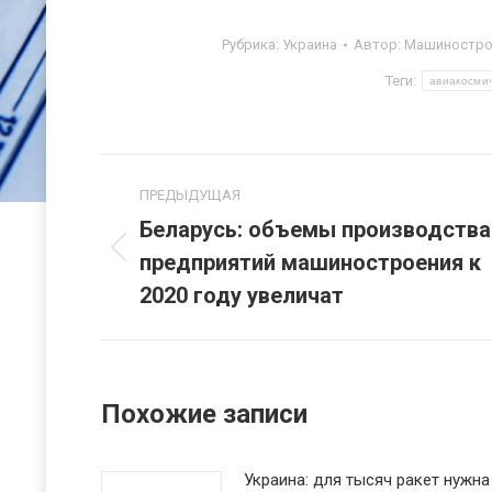
Рубрика:
Украина
Автор:
Машинострое
Теги:
авиакосми
Навигация
ПРЕДЫДУЩАЯ
по
Беларусь: объемы производства
предприятий машиностроения к
Предыдущая
записям
запись:
2020 году увеличат
Похожие записи
Украина: для тысяч ракет нужна