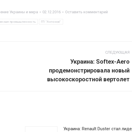
ние Украины и мира
02.12.2016
Оставить комментарий
ческая промышленность
ГП "Антонов"
СЛЕДУЮЩАЯ
Украина: Softex-Aero
продемонстрировала новый
Следующая
запись:
высокоскоростной вертолет
Украина: Renault Duster стал лид