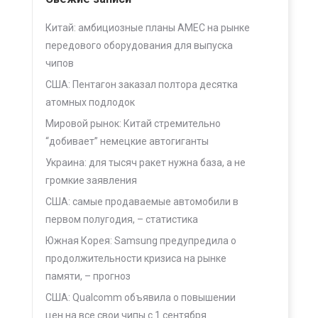
Китай: амбициозные планы AMEC на рынке
передового оборудования для выпуска
чипов
США: Пентагон заказал полтора десятка
атомных подлодок
Мировой рынок: Китай стремительно
“добивает” немецкие автогиганты
Украина: для тысяч ракет нужна база, а не
громкие заявления
США: самые продаваемые автомобили в
первом полугодия, – статистика
Южная Корея: Samsung предупредила о
продолжительности кризиса на рынке
памяти, – прогноз
США: Qualcomm объявила о повышении
цен на все свои чипы с 1 сентября