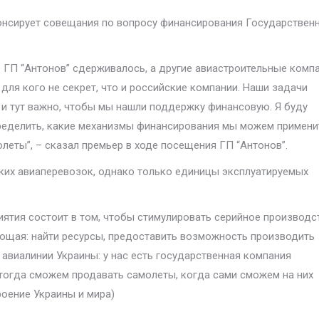
нсирует совещания по вопросу финансирования Государствен
е ГП “Антонов” сдерживалось, а другие авиастроительные комп
и для кого не секрет, что и российские компании. Наши задачи
, и тут важно, чтобы мы нашли поддержку финансовую. Я буду
ределить, какие механизмы финансирования мы можем примени
олеты”, – сказал премьер в ходе посещения ГП “Антонов”.
ких авиаперевозок, однако только единицы эксплуатируемых
иятия состоит в том, чтобы стимулировать серийное производс
ующая: найти ресурсы, предоставить возможность производить
авиалинии Украины: у нас есть государственная компания
ы тогда сможем продавать самолеты, когда сами сможем на них
роение Украины и мира)