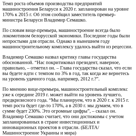
Темп роста объемов производства предприятий
машиностроения Беларуси к 2020 г. запланирован на уровне
170% к 2015 г. Об этом сообщил заместитель премьер-
министра Беларуси Владимир Семашко.
По словам вице-премьера, машиностроение всегда было
локомотивом белорусской экономики. Последние годы были
непростыми для отрасли. Однако в нынешнем году
машиностроительному комплексу удалось выйти из рецессии.
Владимир Семашко назвал критику главы государства
обоснованной. “Нас покритиковал президент, наверное,
правильно, – отметил он. – Глава государства сказал, что если
вы будете идти с темпом по 3% в год, так когда же вернетесь
на уровень удачного года, например, 2012 г.?”.
По мнению вице-премьера, машиностроительный комплекс
уже к середине 2019 г. может выйти на уровень лучшего,
предкризисного года. “Мы планируем, что в 2020 г. к 2015 г.
темп роста будет где-то 170%, а в 2030 г. мы думаем, что в
сумме будет 230%. Это огромные цифры”, – сказал он.
Владимир Семашко считает, что они достижимы с учетом
запланированных в стране инвестиционных и
инновационных проектов в отрасли. (БЕЛТА/
Машиностроение Украины и мира)