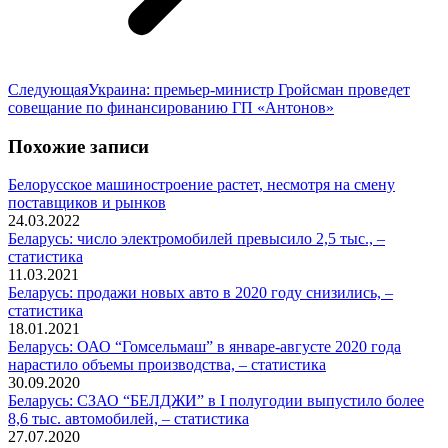
Следующая
Следующая
Украина: премьер-министр Гройсман проведет
запись:
совещание по финансированию ГП «Антонов»
Похожие записи
Белорусское машиностроение растет, несмотря на смену
поставщиков и рынков
24.03.2022
Беларусь: число электромобилей превысило 2,5 тыс., –
статистика
11.03.2021
Беларусь: продажи новых авто в 2020 году снизились, –
статистика
18.01.2021
Беларусь: ОАО “Гомсельмаш” в январе-августе 2020 года
нарастило объемы производства, – статистика
30.09.2020
Беларусь: СЗАО “БЕЛДЖИ” в I полугодии выпустило более
8,6 тыс. автомобилей, – статистика
27.07.2020