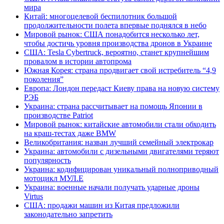
мира
Китай: многоцелевой беспилотник большой
продолжительности полета впервые поднялся в небо
Мировой рынок: США понадобится несколько лет,
чтобы достичь уровня производства дронов в Украине
США: Tesla Cybertruck, вероятно, станет крупнейшим
провалом в истории автопрома
Южная Корея: страна продвигает свой истребитель “4,9
поколения”
Европа: Лондон передаст Киеву права на новую систему
РЭБ
Украина: страна рассчитывает на помощь Японии в
производстве Patriot
Мировой рынок: китайские автомобили стали обходить
на краш-тестах даже BMW
Великобритания: назван лучший семейный электрокар
Украина: автомобили с дизельными двигателями теряют
популярность
Украина: кодифицирован уникальный полноприводный
мотоцикл МУЛ.Е
Украина: военные начали получать ударные дроны
Virtus
США: продажи машин из Китая предложили
законодательно запретить