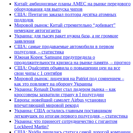
Китай: амбициозные планы AMEC на рынке передового
оборудования для выпуска чипов
США: Пентагон заказал полтора десятка атомных
подлодок
Мировой рынок: Китай стремительно “добивает”
немецкие автогиганты
Украина: для тысяч ракет нужна база, а не громкие
заявления
США: самые продаваемые автомобили в первом
полугодия, – статистика
Южная Корея: Samsung предупредила о
продолжительности кризиса на рынке памяти, – прогноз
США: Qualcomm объявила о повышении цен на все
свои чипы с 1 сентября
Мировой рынок: лицензия на Patriot под сомнением –
как это повлияет на оборону Украины
Украина: Renault Duster стал лидером рынка – как
кроссоверы захватили страну в I полугодии
Европа: новейший самолет Airbus установил
впечатляющий мировой рекорд
Украина: США остались главным поставщиком
легковушек по итогам первого полугодия, – статистика
Украина: что принесет сотрудничество с гигантом
Lockheed Martin?
США: Nvidia лишилась статуса самой дорогой компании