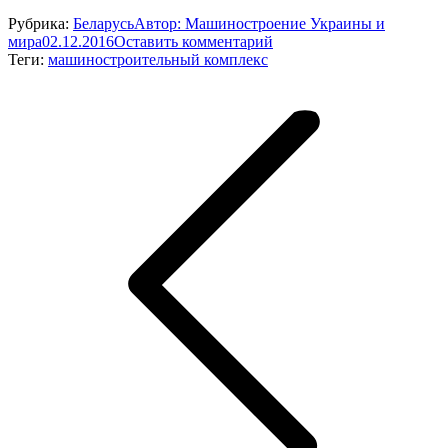
Рубрика:
Беларусь
Автор:
Машиностроение Украины и
мира
02.12.2016
Оставить комментарий
Теги:
машиностроительный комплекс
Навигация
по
записям