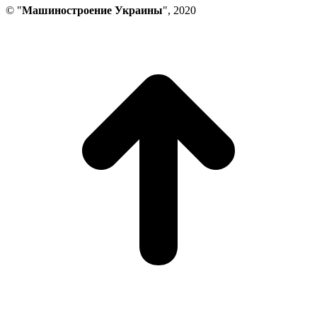
© "
Машиностроение Украины
", 2020
В