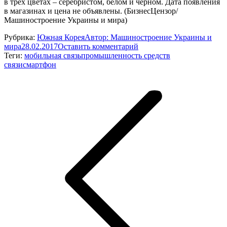
в трех цветах – серебристом, белом и черном. Дата появления
в магазинах и цена не объявлены. (БизнесЦензор/
Машиностроение Украины и мира)
Рубрика:
Южная Корея
Автор:
Машиностроение Украины и
мира
28.02.2017
Оставить комментарий
Теги:
мобильная связь
промышленность средств
связи
смартфон
Навигация
по
записям