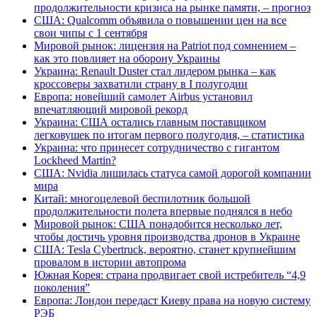
продолжительности кризиса на рынке памяти, – прогноз
США: Qualcomm объявила о повышении цен на все
свои чипы с 1 сентября
Мировой рынок: лицензия на Patriot под сомнением –
как это повлияет на оборону Украины
Украина: Renault Duster стал лидером рынка – как
кроссоверы захватили страну в I полугодии
Европа: новейший самолет Airbus установил
впечатляющий мировой рекорд
Украина: США остались главным поставщиком
легковушек по итогам первого полугодия, – статистика
Украина: что принесет сотрудничество с гигантом
Lockheed Martin?
США: Nvidia лишилась статуса самой дорогой компании
мира
Китай: многоцелевой беспилотник большой
продолжительности полета впервые поднялся в небо
Мировой рынок: США понадобится несколько лет,
чтобы достичь уровня производства дронов в Украине
США: Tesla Cybertruck, вероятно, станет крупнейшим
провалом в истории автопрома
Южная Корея: страна продвигает свой истребитель “4,9
поколения”
Европа: Лондон передаст Киеву права на новую систему
РЭБ