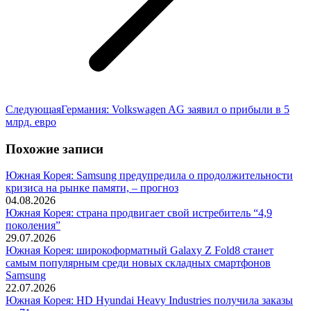
Следующая
Следующая
Германия: Volkswagen AG заявил о прибыли в 5
запись:
млрд. евро
Похожие записи
Южная Корея: Samsung предупредила о продолжительности
кризиса на рынке памяти, – прогноз
04.08.2026
Южная Корея: страна продвигает свой истребитель “4,9
поколения”
29.07.2026
Южная Корея: широкоформатный Galaxy Z Fold8 станет
самым популярным среди новых складных смартфонов
Samsung
22.07.2026
Южная Корея: HD Hyundai Heavy Industries получила заказы