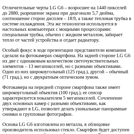
Отличительные черты LG G6 – возросшее на 1440 пикселей
до 2880, разрешение экрана при диагонали 5,7 дюйма,
соотношение сторон дисплея – 18:9, а также тепловая трубка в
системе охлаждения. Эта же технология используется в
настольных компьютерах с мощными процессорами:
специальная трубка, обычно с жидким металлом, забирает
тепло от частей устройства и отдает радиатору.
Особый фокус в ходе презентации представители компании
сделали на фотокамерах смартфона. На задней стороне LG G6
их две с одинаковым количеством светочувствительных
элементов – 13 мегапикселей, но с разными объективами.
Один из них широкоугольный (125 град.), другой – обычный
(71 град.), но с двукратным оптическим зумом.
Фотокамера на передней стороне смартфона также имеет
широкоугольный объектив (100 град.), ее сенсор
характеризуется показателем 5 мегапикселей. Сочленение
двух основных камер с разными объективами, как
утверждают в LG, позволит делать уникальные панорамные
снимки и групповые фотографии.
Основа LG G6 изготовлена из металла, в облицовке
производитель использовал стекло. Смартфон будет доступен