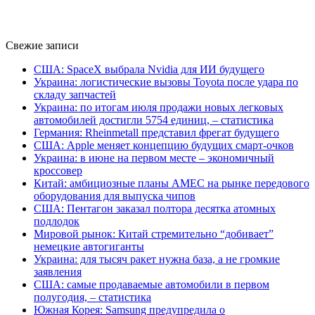
Свежие записи
США: SpaceX выбрала Nvidia для ИИ будущего
Украина: логистические вызовы Toyota после удара по
складу запчастей
Украина: по итогам июля продажи новых легковых
автомобилей достигли 5754 единиц, – статистика
Германия: Rheinmetall представил фрегат будущего
США: Apple меняет концепцию будущих смарт-очков
Украина: в июне на первом месте – экономичный
кроссовер
Китай: амбициозные планы AMEC на рынке передового
оборудования для выпуска чипов
США: Пентагон заказал полтора десятка атомных
подлодок
Мировой рынок: Китай стремительно “добивает”
немецкие автогиганты
Украина: для тысяч ракет нужна база, а не громкие
заявления
США: самые продаваемые автомобили в первом
полугодия, – статистика
Южная Корея: Samsung предупредила о