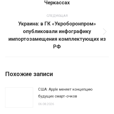
Черкассах
записям
запись:
СЛЕДУЮЩАЯ
Украина: в ГК «Укроборонпром»
опубликовали инфографику
Следующая
импортозамещения комплектующих из
запись:
РФ
Похожие записи
США: Apple меняет концепцию
будущих смарт-очков
06.08.2026