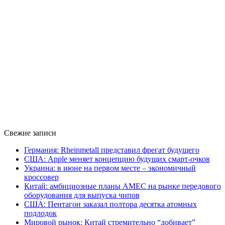
Свежие записи
Германия: Rheinmetall представил фрегат будущего
США: Apple меняет концепцию будущих смарт-очков
Украина: в июне на первом месте – экономичный
кроссовер
Китай: амбициозные планы AMEC на рынке передового
оборудования для выпуска чипов
США: Пентагон заказал полтора десятка атомных
подлодок
Мировой рынок: Китай стремительно “добивает”