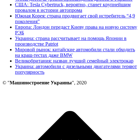
США: Tesla Cybertruck, вероятно, станет крупнейшим
провалом в истории автопрома
Южная Корея: страна продвигает свой истребитель “4,9
поколения”
Европа: Лондон передаст Киеву права на новую систему
РЭБ
Украина: страна рассчитывает на помощь Японии в
производстве Patriot
Мировой рынок: китайские автомобили стали обходить
на краш-тестах даже BMW
Великобритания: назван лучший семейный электрокар
Украина: автомобили с дизельными двигателями теряют
популярность
© "
Машиностроение Украины
", 2020
В