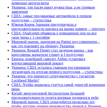
немецкие автогиганты
Украина: для тысяч ракет нужна база, а не громкие
заявления
США: самые продаваемые автомобили в первом
полугодия, – статистика
Южная Корея: Samsung предупредила о
продолжительности кризиса на рынке памяти, – прогноз
США: Qualcomm объявила о повышении цен на все
свои чипы с 1 сентября
Мировой рынок: лицензия на Patriot под сомнением –
как это повлияет на оборону Украины
Украина: Renault Duster стал лидером рынка – как
кроссоверы захватили страну в I полугодии
Европа: новейший самолет Airbus установил
впечатляющий мировой рекорд
Украина: США остались главным поставщиком
легковушек по итогам первого полугодия, – статистика
Украина: что принесет сотрудничество с гигантом
Lockheed Martin?
США: Nvidia лишилась статуса самой дорогой компании
мира
Китай: многоцелевой беспилотник большой
продолжительности полета впервые поднялся в небо
Мировой рынок: США понадобится несколько лет,
чтобы достичь уровня производства дронов в Украине