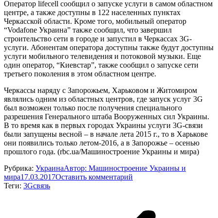
Оператор lifecell сообщил о запуске услуги в самом областном
центре, а также доступны в 122 населенных пунктах
Черкасской области. Кроме того, мобильный оператор
“Vodafone Украина” также сообщил, что завершил
строительство сети в городе и запустил в Черкассах 3G-
услуги. Абонентам оператора доступны также будут доступны
услуги мобильного телевидения и потоковой музыки. Еще
один оператор, “Киевстар”, также сообщил о запуске сети
третьего поколения в этом областном центре.
Черкассы наряду с Запорожьем, Харьковом и Житомиром
являлись одним из областных центров, где запуск услуг 3G
был возможен только после получения специального
разрешения Генерального штаба Вооруженных сил Украины.
В то время как в первых городах Украины услуги 3G-связи
были запущены весной – в начале лета 2015 г., то в Харькове
они появились только летом-2016, а в Запорожье – осенью
прошлого года. (rbc.ua/Машиностроение Украины и мира)
Рубрика:
Украина
Автор:
Машиностроение Украины и
мира
17.03.2017
Оставить комментарий
Теги:
3G
связь
Навигация
по