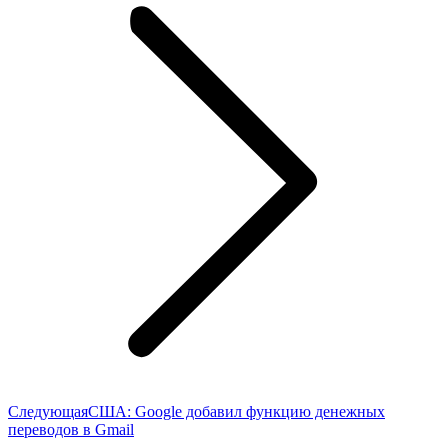
Следующая
Следующая
США: Google добавил функцию денежных
запись:
переводов в Gmail