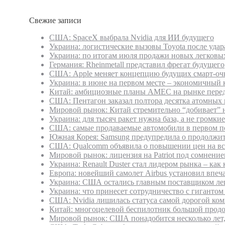
Свежие записи
США: SpaceX выбрала Nvidia для ИИ будущего
Украина: логистические вызовы Toyota после удар
Украина: по итогам июля продажи новых легковых
Германия: Rheinmetall представил фрегат будущего
США: Apple меняет концепцию будущих смарт-оч
Украина: в июне на первом месте – экономичный 
Китай: амбициозные планы AMEC на рынке перед
США: Пентагон заказал полтора десятка атомных
Мировой рынок: Китай стремительно “добивает” 
Украина: для тысяч ракет нужна база, а не громки
США: самые продаваемые автомобили в первом по
Южная Корея: Samsung предупредила о продолжите
США: Qualcomm объявила о повышении цен на все
Мировой рынок: лицензия на Patriot под сомнение
Украина: Renault Duster стал лидером рынка – как
Европа: новейший самолет Airbus установил впе
Украина: США остались главным поставщиком легк
Украина: что принесет сотрудничество с гигантом
США: Nvidia лишилась статуса самой дорогой ко
Китай: многоцелевой беспилотник большой продо
Мировой рынок: США понадобится несколько лет,