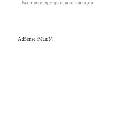
–
Выставки, ярмарки, конференции
AdSense (МашУ)