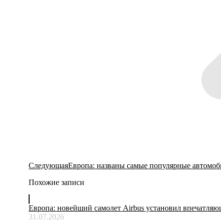
Следующая
Следующая
Европа: названы самые популярные автомо
запись:
Похожие записи
Европа: новейший самолет Airbus установил впечатля
31.07.2026