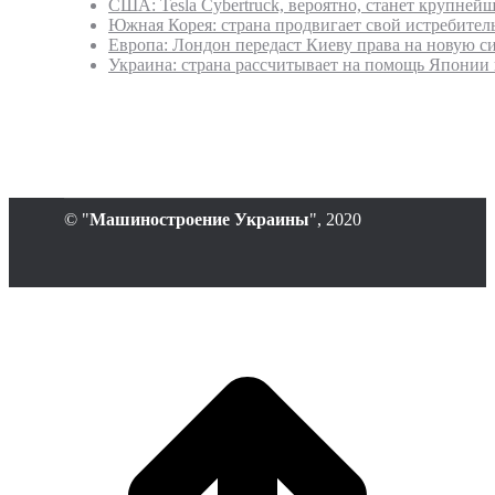
США: Tesla Cybertruck, вероятно, станет крупне
Южная Корея: страна продвигает свой истребитель
Европа: Лондон передаст Киеву права на новую с
Украина: страна рассчитывает на помощь Японии в
© "
Машиностроение Украины
", 2020
В