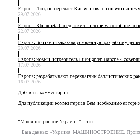
Европа: Лондон передаст Киеву права на новую систем
29.07.2026
Европа: Rheinmetall предложил Польше масштабное про
22.07.2026
Европа: Британия заказала ускоренную разработку деш
20.07.2026
Европа: новый истребитель Eurofighter Tranche 4 совер
17.07.2026
Европа: разрабатывают перехватчик баллистических рак
16.07.2026
Добавить комментарий
Для публикации комментариев Вам необходимо
авториз
“Машиностроение Украины” – это:
– База данных «
Украина. МАШИНОСТРОЕНИЕ. Произво