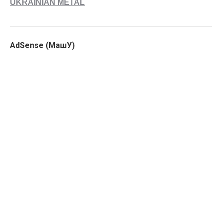
UKRAINIAN METAL
AdSense (МашУ)