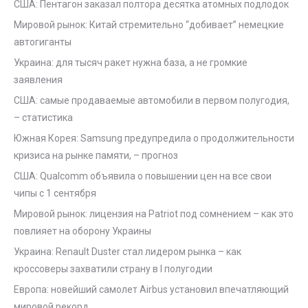
США: Пентагон заказал полтора десятка атомных подлодок
Мировой рынок: Китай стремительно “добивает” немецкие
автогиганты
Украина: для тысяч ракет нужна база, а не громкие
заявления
США: самые продаваемые автомобили в первом полугодия,
– статистика
Южная Корея: Samsung предупредила о продолжительности
кризиса на рынке памяти, – прогноз
США: Qualcomm объявила о повышении цен на все свои
чипы с 1 сентября
Мировой рынок: лицензия на Patriot под сомнением – как это
повлияет на оборону Украины
Украина: Renault Duster стал лидером рынка – как
кроссоверы захватили страну в I полугодии
Европа: новейший самолет Airbus установил впечатляющий
мировой рекорд