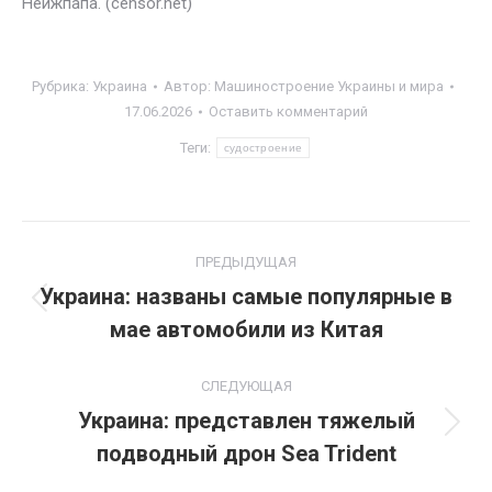
Неижпапа. (censor.net)
Рубрика:
Украина
Автор:
Машиностроение Украины и мира
17.06.2026
Оставить комментарий
Теги:
судостроение
Навигация
ПРЕДЫДУЩАЯ
по
Украина: названы самые популярные в
Предыдущая
мае автомобили из Китая
записям
запись:
СЛЕДУЮЩАЯ
Украина: представлен тяжелый
Следующая
подводный дрон Sea Trident
запись: