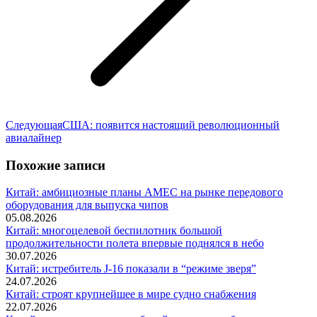
Следующая
Следующая
США: появится настоящий революционный
запись:
авиалайнер
Похожие записи
Китай: амбициозные планы AMEC на рынке передового
оборудования для выпуска чипов
05.08.2026
Китай: многоцелевой беспилотник большой
продолжительности полета впервые поднялся в небо
30.07.2026
Китай: истребитель J-16 показали в “режиме зверя”
24.07.2026
Китай: строят крупнейшее в мире судно снабжения
22.07.2026