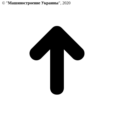
© "
Машиностроение Украины
", 2020
В