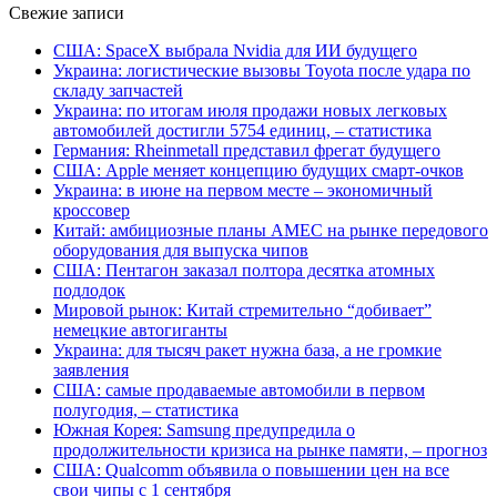
Свежие записи
США: SpaceX выбрала Nvidia для ИИ будущего
Украина: логистические вызовы Toyota после удара по
складу запчастей
Украина: по итогам июля продажи новых легковых
автомобилей достигли 5754 единиц, – статистика
Германия: Rheinmetall представил фрегат будущего
США: Apple меняет концепцию будущих смарт-очков
Украина: в июне на первом месте – экономичный
кроссовер
Китай: амбициозные планы AMEC на рынке передового
оборудования для выпуска чипов
США: Пентагон заказал полтора десятка атомных
подлодок
Мировой рынок: Китай стремительно “добивает”
немецкие автогиганты
Украина: для тысяч ракет нужна база, а не громкие
заявления
США: самые продаваемые автомобили в первом
полугодия, – статистика
Южная Корея: Samsung предупредила о
продолжительности кризиса на рынке памяти, – прогноз
США: Qualcomm объявила о повышении цен на все
свои чипы с 1 сентября