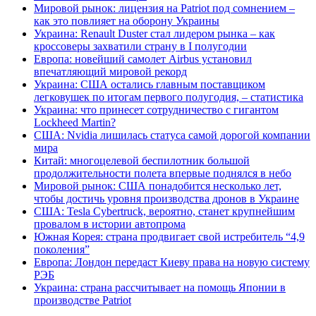
Мировой рынок: лицензия на Patriot под сомнением –
как это повлияет на оборону Украины
Украина: Renault Duster стал лидером рынка – как
кроссоверы захватили страну в I полугодии
Европа: новейший самолет Airbus установил
впечатляющий мировой рекорд
Украина: США остались главным поставщиком
легковушек по итогам первого полугодия, – статистика
Украина: что принесет сотрудничество с гигантом
Lockheed Martin?
США: Nvidia лишилась статуса самой дорогой компании
мира
Китай: многоцелевой беспилотник большой
продолжительности полета впервые поднялся в небо
Мировой рынок: США понадобится несколько лет,
чтобы достичь уровня производства дронов в Украине
США: Tesla Cybertruck, вероятно, станет крупнейшим
провалом в истории автопрома
Южная Корея: страна продвигает свой истребитель “4,9
поколения”
Европа: Лондон передаст Киеву права на новую систему
РЭБ
Украина: страна рассчитывает на помощь Японии в
производстве Patriot