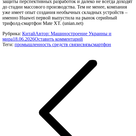
защиты перспективных разработок и далеко не всегда доходят
до стадии массового производства. Тем не менее, компания
уже имеет опыт создания необычных складных устройств –
именно Huawei первой выпустила на рынок серийный
трифолд-смартфон Mate XT. (unian.net)
Рубрика:
Китай
Автор:
Машиностроение Украины и
мира
18.06.2026
Оставить комментарий
Теги:
промышленность средств связи
связь
смартфон
Навигация
по
записям