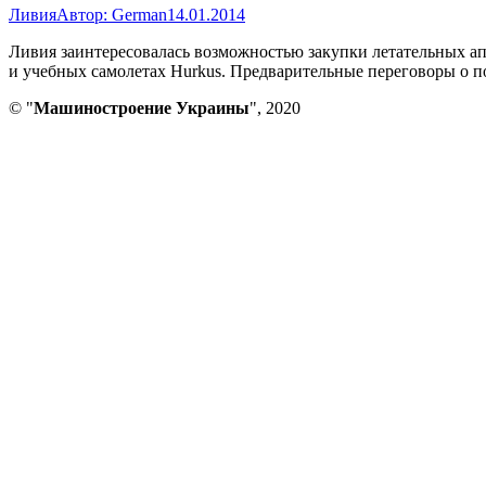
Ливия
Автор:
German
14.01.2014
Ливия заинтересовалась возможностью закупки летательных апп
и учебных самолетах Hurkus. Предварительные переговоры о по
© "
Машиностроение Украины
", 2020