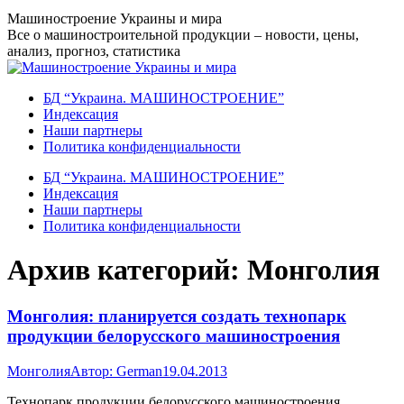
Перейти
Машиностроение Украины и мира
к
Все о машиностроительной продукции – новости, цены,
содержанию
анализ, прогноз, статистика
БД “Украина. МАШИНОСТРОЕНИЕ”
Индекcация
Наши партнеры
Политика конфиденциальности
БД “Украина. МАШИНОСТРОЕНИЕ”
Индекcация
Наши партнеры
Политика конфиденциальности
Архив категорий:
Монголия
Монголия: планируется создать технопарк
продукции белорусского машиностроения
Монголия
Автор:
German
19.04.2013
Технопарк продукции белорусского машиностроения