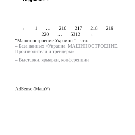
←
1
…
216
217
218
219
220
…
5312
→
“Машиностроение Украины” – это:
– База данных «
Украина. МАШИНОСТРОЕНИЕ.
Производители и трейдеры
»
–
Выставки, ярмарки, конференции
AdSense (МашУ)