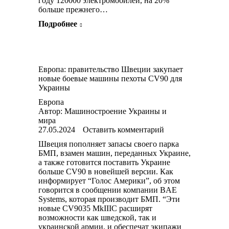
году 120000 электромобилей, на 20%
больше прежнего…
Подробнее
Европа: правительство Швеции закупает
новые боевые машины пехоты CV90 для
Украины
Европа
Автор:
Машиностроение Украины и
мира
27.05.2024
Оставить комментарий
Швеция пополняет запасы своего парка
БМП, взамен машин, переданных Украине,
а также готовится поставить Украине
больше CV90 в новейшей версии. Как
информирует “Голос Америки”, об этом
говорится в сообщении компании BAE
Systems, которая производит БМП. “Эти
новые CV9035 MkIIIC расширят
возможности как шведской, так и
украинской армии, и обеспечат экипажи