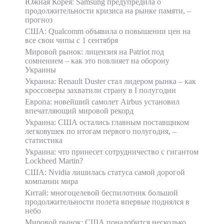
Южная Корея: Samsung предупредила о
продолжительности кризиса на рынке памяти, –
прогноз
США: Qualcomm объявила о повышении цен на
все свои чипы с 1 сентября
Мировой рынок: лицензия на Patriot под
сомнением – как это повлияет на оборону
Украины
Украина: Renault Duster стал лидером рынка – как
кроссоверы захватили страну в I полугодии
Европа: новейший самолет Airbus установил
впечатляющий мировой рекорд
Украина: США остались главным поставщиком
легковушек по итогам первого полугодия, –
статистика
Украина: что принесет сотрудничество с гигантом
Lockheed Martin?
США: Nvidia лишилась статуса самой дорогой
компании мира
Китай: многоцелевой беспилотник большой
продолжительности полета впервые поднялся в
небо
Мировой рынок: США понадобится несколько