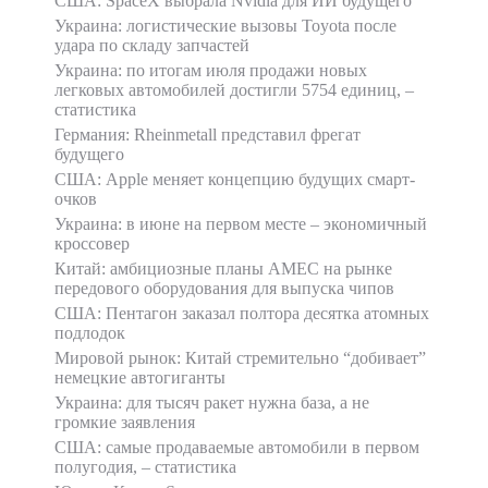
США: SpaceX выбрала Nvidia для ИИ будущего
Украина: логистические вызовы Toyota после
удара по складу запчастей
Украина: по итогам июля продажи новых
легковых автомобилей достигли 5754 единиц, –
статистика
Германия: Rheinmetall представил фрегат
будущего
США: Apple меняет концепцию будущих смарт-
очков
Украина: в июне на первом месте – экономичный
кроссовер
Китай: амбициозные планы AMEC на рынке
передового оборудования для выпуска чипов
США: Пентагон заказал полтора десятка атомных
подлодок
Мировой рынок: Китай стремительно “добивает”
немецкие автогиганты
Украина: для тысяч ракет нужна база, а не
громкие заявления
США: самые продаваемые автомобили в первом
полугодия, – статистика