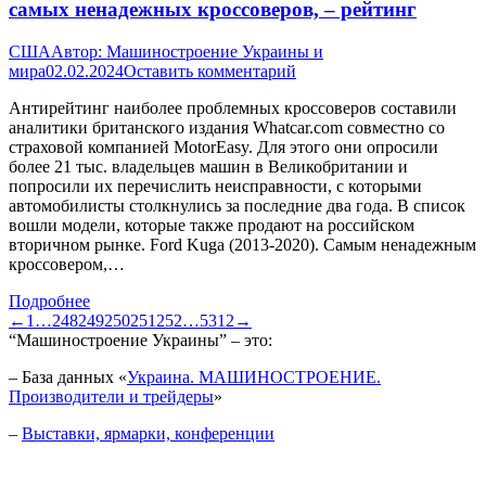
самых ненадежных кроссоверов, – рейтинг
США
Автор:
Машиностроение Украины и
мира
02.02.2024
Оставить комментарий
Антирейтинг наиболее проблемных кроссоверов составили
аналитики британского издания Whatcar.com совместно со
страховой компанией MotorEasy. Для этого они опросили
более 21 тыс. владельцев машин в Великобритании и
попросили их перечислить неисправности, с которыми
автомобилисты столкнулись за последние два года. В список
вошли модели, которые также продают на российском
вторичном рынке. Ford Kuga (2013-2020). Самым ненадежным
кроссовером,…
Подробнее
←
1
…
248
249
250
251
252
…
5312
→
“Машиностроение Украины” – это:
– База данных «
Украина. МАШИНОСТРОЕНИЕ.
Производители и трейдеры
»
–
Выставки, ярмарки, конференции