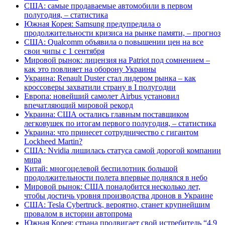
США: самые продаваемые автомобили в первом
полугодия, – статистика
Южная Корея: Samsung предупредила о
продолжительности кризиса на рынке памяти, – прогноз
США: Qualcomm объявила о повышении цен на все
свои чипы с 1 сентября
Мировой рынок: лицензия на Patriot под сомнением –
как это повлияет на оборону Украины
Украина: Renault Duster стал лидером рынка – как
кроссоверы захватили страну в I полугодии
Европа: новейший самолет Airbus установил
впечатляющий мировой рекорд
Украина: США остались главным поставщиком
легковушек по итогам первого полугодия, – статистика
Украина: что принесет сотрудничество с гигантом
Lockheed Martin?
США: Nvidia лишилась статуса самой дорогой компании
мира
Китай: многоцелевой беспилотник большой
продолжительности полета впервые поднялся в небо
Мировой рынок: США понадобится несколько лет,
чтобы достичь уровня производства дронов в Украине
США: Tesla Cybertruck, вероятно, станет крупнейшим
провалом в истории автопрома
Южная Корея: страна продвигает свой истребитель “4,9