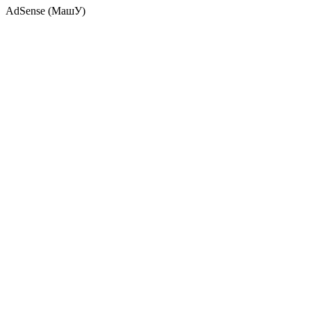
AdSense (МашУ)