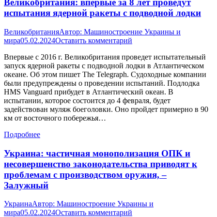
Великобритания: впервые за 8 лет проведут
испытания ядерной ракеты с подводной лодки
Великобритания
Автор:
Машиностроение Украины и
мира
05.02.2024
Оставить комментарий
Впервые с 2016 г. Великобритания проведет испытательный
запуск ядерной ракеты с подводной лодки в Атлантическом
океане. Об этом пишет The Telegraph. Судоходные компании
были предупреждены о проведении испытаний. Подлодка
HMS Vanguard прибудет в Атлантический океан. В
испытании, которое состоится до 4 февраля, будет
задействован муляж боеголовки. Оно пройдет примерно в 90
км от восточного побережья…
Подробнее
Украина: частичная монополизация ОПК и
несовершенство законодательства приводят к
проблемам с производством оружия, –
Залужный
Украина
Автор:
Машиностроение Украины и
мира
05.02.2024
Оставить комментарий