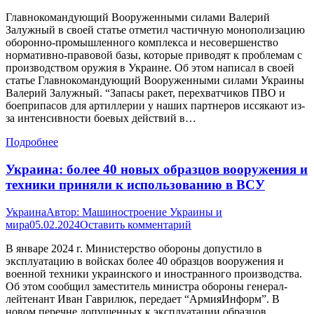
Главнокомандующий Вооруженными силами Валерий
Залужный в своей статье отметил частичную монополизацию
оборонно-промышленного комплекса и несовершенство
нормативно-правовой базы, которые приводят к проблемам с
производством оружия в Украине. Об этом написал в своей
статье Главнокомандующий Вооруженными силами Украины
Валерий Залужный. “Запасы ракет, перехватчиков ПВО и
боеприпасов для артиллерии у наших партнеров иссякают из-
за интенсивности боевых действий в…
Подробнее
Украина: более 40 новых образцов вооружения и
техники приняли к использованию в ВСУ
Украина
Автор:
Машиностроение Украины и
мира
05.02.2024
Оставить комментарий
В январе 2024 г. Министерство обороны допустило в
эксплуатацию в войсках более 40 образцов вооружения и
военной техники украинского и иностранного производства.
Об этом сообщил заместитель министра обороны генерал-
лейтенант Иван Гаврилюк, передает “АрмияИнформ”. В
новом перечне допущенных к эксплуатации образцов