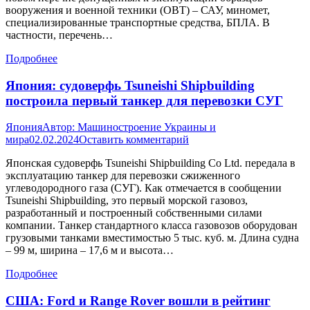
вооружения и военной техники (ОВТ) – САУ, миномет,
специализированные транспортные средства, БПЛА. В
частности, перечень…
Подробнее
Япония: судоверфь Tsuneishi Shipbuilding
построила первый танкер для перевозки СУГ
Япония
Автор:
Машиностроение Украины и
мира
02.02.2024
Оставить комментарий
Японская судоверфь Tsuneishi Shipbuilding Co Ltd. передала в
эксплуатацию танкер для перевозки сжиженного
углеводородного газа (СУГ). Как отмечается в сообщении
Tsuneishi Shipbuilding, это первый морской газовоз,
разработанный и построенный собственными силами
компании. Танкер стандартного класса газовозов оборудован
грузовыми танками вместимостью 5 тыс. куб. м. Длина судна
– 99 м, ширина – 17,6 м и высота…
Подробнее
США: Ford и Range Rover вошли в рейтинг