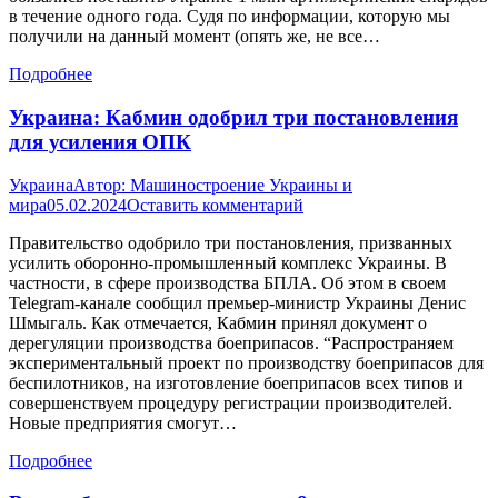
в течение одного года. Судя по информации, которую мы
получили на данный момент (опять же, не все…
Подробнее
Украина: Кабмин одобрил три постановления
для усиления ОПК
Украина
Автор:
Машиностроение Украины и
мира
05.02.2024
Оставить комментарий
Правительство одобрило три постановления, призванных
усилить оборонно-промышленный комплекс Украины. В
частности, в сфере производства БПЛА. Об этом в своем
Telegram-канале сообщил премьер-министр Украины Денис
Шмыгаль. Как отмечается, Кабмин принял документ о
дерегуляции производства боеприпасов. “Распространяем
экспериментальный проект по производству боеприпасов для
беспилотников, на изготовление боеприпасов всех типов и
совершенствуем процедуру регистрации производителей.
Новые предприятия смогут…
Подробнее