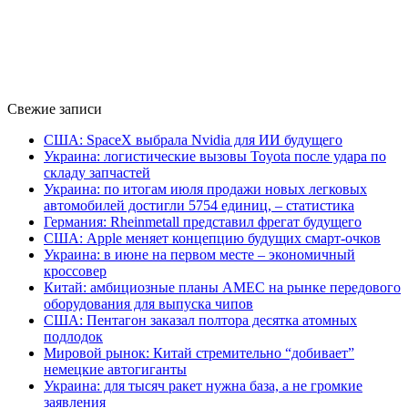
Свежие записи
США: SpaceX выбрала Nvidia для ИИ будущего
Украина: логистические вызовы Toyota после удара по
складу запчастей
Украина: по итогам июля продажи новых легковых
автомобилей достигли 5754 единиц, – статистика
Германия: Rheinmetall представил фрегат будущего
США: Apple меняет концепцию будущих смарт-очков
Украина: в июне на первом месте – экономичный
кроссовер
Китай: амбициозные планы AMEC на рынке передового
оборудования для выпуска чипов
США: Пентагон заказал полтора десятка атомных
подлодок
Мировой рынок: Китай стремительно “добивает”
немецкие автогиганты
Украина: для тысяч ракет нужна база, а не громкие
заявления