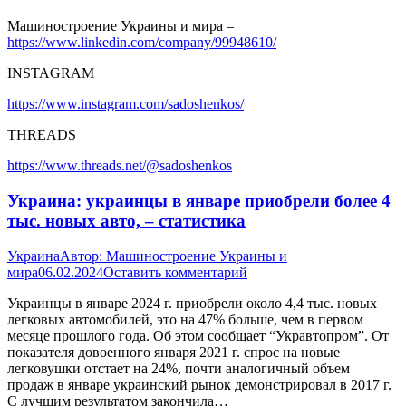
Машиностроение Украины и мира –
https://www.linkedin.com/company/99948610/
INSTAGRAM
https://www.instagram.com/sadoshenkos/
THREADS
https://www.threads.net/@sadoshenkos
Украина: украинцы в январе приобрели более 4
тыс. новых авто, – статистика
Украина
Автор:
Машиностроение Украины и
мира
06.02.2024
Оставить комментарий
Украинцы в январе 2024 г. приобрели около 4,4 тыс. новых
легковых автомобилей, это на 47% больше, чем в первом
месяце прошлого года. Об этом сообщает “Укравтопром”. От
показателя довоенного января 2021 г. спрос на новые
легковушки отстает на 24%, почти аналогичный объем
продаж в январе украинский рынок демонстрировал в 2017 г.
С лучшим результатом закончила…