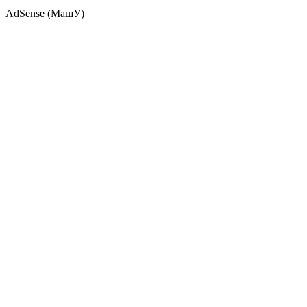
AdSense (МашУ)