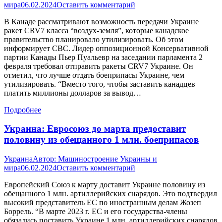
мира
06.02.2024
Оставить комментарий
В Канаде рассматривают возможность передачи Украине
ракет CRV7 класса “воздух-земля”, которые канадское
правительство планировало утилизировать. Об этом
информирует CBC. Лидер оппозиционной Консервативной
партии Канады Пьер Пуальевр на заседании парламента 2
февраля требовал отправить ракеты CRV7 Украине. Он
отметил, что лучше отдать боеприпасы Украине, чем
утилизировать. “Вместо того, чтобы заставить канадцев
платить миллионы долларов за вывод…
Подробнее
Украина: Евросоюз до марта предоставит
половину из обещанного 1 млн. боеприпасов
Украина
Автор:
Машиностроение Украины и
мира
06.02.2024
Оставить комментарий
Европейский Союз к марту доставит Украине половину из
обещанного 1 млн. артиллерийских снарядов. Это подтвердил
высокий представитель ЕС по иностранным делам Жозеп
Боррель. “В марте 2023 г. ЕС и его государства-члены
обязались поставить Украине 1 млн. артиллерийских снарядов