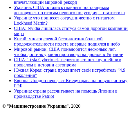
впечатляющий мировой рекорд
Украина: США остались главным поставщиком
легковушек по итогам первого полугодия, – статистика
Украина: что принесет сотрудничество с гигантом
Lockheed Martin?
США: Nvidia лишилась статуса самой дорогой компании
мира
Китай: многоцелевой беспилотник большой
продолжительности полета впервые поднялся в небо
Мировой рынок: США понадобится несколько лет,
чтобы достичь уровня производства дронов в Украине
США: Tesla Cybertruck, вероятно, станет крупнейшим
провалом в истории автопрома
Южная Корея: страна продвигает свой истребитель “4,9
поколения”
Европа: Лондон передаст Киеву права на новую систему
РЭБ
Украина: страна рассчитывает на помощь Японии в
производстве Patriot
© "
Машиностроение Украины
", 2020
В