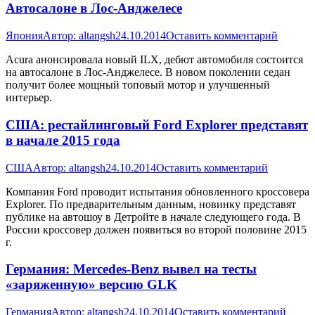
Автосалоне в Лос-Анджелесе
Япония
Автор:
altangsh
24.10.2014
Оставить комментарий
Acura анонсировала новый ILX, дебют автомобиля состоится
на автосалоне в Лос-Анджелесе. В новом поколении седан
получит более мощный топовый мотор и улучшенный
интерьер.
США: рестайлинговый Ford Explorer представят
в начале 2015 года
США
Автор:
altangsh
24.10.2014
Оставить комментарий
Компания Ford проводит испытания обновленного кроссовера
Explorer. По предварительным данным, новинку представят
публике на автошоу в Детройте в начале следующего года. В
России кроссовер должен появиться во второй половине 2015
г.
Германия: Mercedes-Benz вывел на тесты
«заряженную» версию GLK
Германия
Автор:
altangsh
24.10.2014
Оставить комментарий