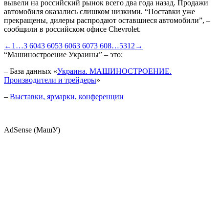
вывели на российский рынок всего два года назад. Продажи
автомобиля оказались слишком низкими. “Поставки уже
прекращены, дилеры распродают оставшиеся автомобили”, –
сообщили в российском офисе Chevrolet.
←
1
…
3 604
3 605
3 606
3 607
3 608
…
5312
→
“Машиностроение Украины” – это:
– База данных «
Украина. МАШИНОСТРОЕНИЕ.
Производители и трейдеры
»
–
Выставки, ярмарки, конференции
AdSense (МашУ)