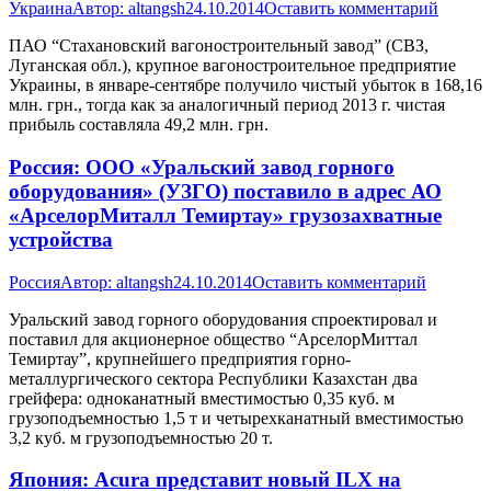
Украина
Автор:
altangsh
24.10.2014
Оставить комментарий
ПАО “Стахановский вагоностроительный завод” (СВЗ,
Луганская обл.), крупное вагоностроительное предприятие
Украины, в январе-сентябре получило чистый убыток в 168,16
млн. грн., тогда как за аналогичный период 2013 г. чистая
прибыль составляла 49,2 млн. грн.
Россия: ООО «Уральский завод горного
оборудования» (УЗГО) поставило в адрес АО
«АрселорМиталл Темиртау» грузозахватные
устройства
Россия
Автор:
altangsh
24.10.2014
Оставить комментарий
Уральский завод горного оборудования спроектировал и
поставил для акционерное общество “АрселорМиттал
Темиртау”, крупнейшего предприятия горно-
металлургического сектора Республики Казахстан два
грейфера: одноканатный вместимостью 0,35 куб. м
грузоподъемностью 1,5 т и четырехканатный вместимостью
3,2 куб. м грузоподъемностью 20 т.
Япония: Acura представит новый ILX на