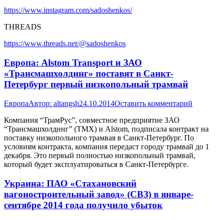
https://www.instagram.com/sadoshenkos/
THREADS
https://www.threads.net/@sadoshenkos
Европа: Alstom Transport и ЗАО
«Трансмашхолдинг» поставят в Санкт-
Петербург первый низкопольный трамвай
Европа
Автор:
altangsh
24.10.2014
Оставить комментарий
Компания “ТрамРус”, совместное предприятие ЗАО
“Трансмашхолдинг” (ТМХ) и Alstom, подписала контракт на
поставку низкопольного трамвая в Санкт-Петербург. По
условиям контракта, компания передаст городу трамвай до 1
декабря. Это первый полностью низкопольный трамвай,
который будет эксплуатироваться в Санкт-Петербурге.
Украина: ПАО «Стахановский
вагоностроительный завод» (СВЗ) в январе-
сентябре 2014 года получило убыток