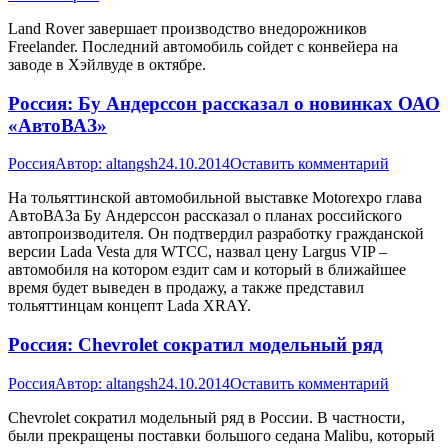
Land Rover завершает производство внедорожников
Freelander. Последний автомобиль сойдет с конвейера на
заводе в Хэйлвуде в октябре.
Россия: Бу Андерссон рассказал о новинках ОАО
«АвтоВАЗ»
Россия
Автор:
altangsh
24.10.2014
Оставить комментарий
На тольяттинской автомобильной выставке Motorexpo глава
АвтоВАЗа Бу Андерссон рассказал о планах российского
автопроизводителя. Он подтвердил разработку гражданской
версии Lada Vesta для WTCC, назвал цену Largus VIP –
автомобиля на котором ездит сам и который в ближайшее
время будет выведен в продажу, а также представил
тольяттинцам концепт Lada XRAY.
Россия: Chevrolet сократил модельный ряд
Россия
Автор:
altangsh
24.10.2014
Оставить комментарий
Chevrolet сократил модельный ряд в России. В частности,
были прекращены поставки большого седана Malibu, который