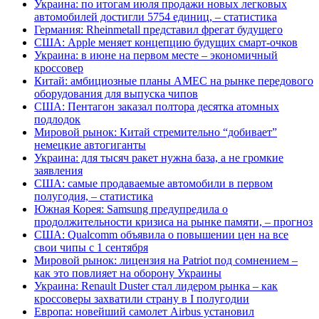
Украина: по итогам июля продажи новых легковых
автомобилей достигли 5754 единиц, – статистика
Германия: Rheinmetall представил фрегат будущего
США: Apple меняет концепцию будущих смарт-очков
Украина: в июне на первом месте – экономичный
кроссовер
Китай: амбициозные планы AMEC на рынке передового
оборудования для выпуска чипов
США: Пентагон заказал полтора десятка атомных
подлодок
Мировой рынок: Китай стремительно “добивает”
немецкие автогиганты
Украина: для тысяч ракет нужна база, а не громкие
заявления
США: самые продаваемые автомобили в первом
полугодия, – статистика
Южная Корея: Samsung предупредила о
продолжительности кризиса на рынке памяти, – прогноз
США: Qualcomm объявила о повышении цен на все
свои чипы с 1 сентября
Мировой рынок: лицензия на Patriot под сомнением –
как это повлияет на оборону Украины
Украина: Renault Duster стал лидером рынка – как
кроссоверы захватили страну в I полугодии
Европа: новейший самолет Airbus установил