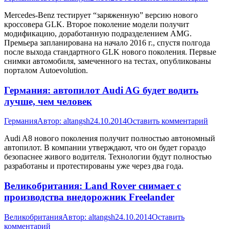
Mercedes-Benz тестирует “заряженную” версию нового
кроссовера GLK. Второе поколение модели получит
модификацию, доработанную подразделением AMG.
Премьера запланирована на начало 2016 г., спустя полгода
после выхода стандартного GLK нового поколения. Первые
снимки автомобиля, замеченного на тестах, опубликованы
порталом Аutoevolution.
Германия: автопилот Audi AG будет водить
лучше, чем человек
Германия
Автор:
altangsh
24.10.2014
Оставить комментарий
Audi A8 нового поколения получит полностью автономный
автопилот. В компании утверждают, что он будет гораздо
безопаснее живого водителя. Технологии будут полностью
разработаны и протестированы уже через два года.
Великобритания: Land Rover снимает с
производства внедорожник Freelander
Великобритания
Автор:
altangsh
24.10.2014
Оставить
комментарий