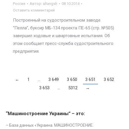
Россия
Автор:
altangsh
08.10.2014
Оставить комментарий
Построенный на судостроительном заводе
“Пелла”, буксир МБ-134 проекта ПЕ-65 (стр. №505)
завершил ходовые и швартовные испытания. Об
этом сообщает пресс-служба судостроительного
предприятия.
←
1
…
3 649
3 650
3 651
3 652
3 653
…
5312
→
“Машиностроение Украины” – это:
– База данных «
Украина. МАШИНОСТРОЕНИЕ.