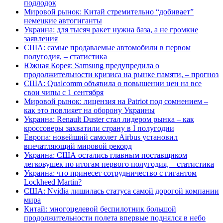
подлодок
Мировой рынок: Китай стремительно “добивает”
немецкие автогиганты
Украина: для тысяч ракет нужна база, а не громкие
заявления
США: самые продаваемые автомобили в первом
полугодия, – статистика
Южная Корея: Samsung предупредила о
продолжительности кризиса на рынке памяти, – прогноз
США: Qualcomm объявила о повышении цен на все
свои чипы с 1 сентября
Мировой рынок: лицензия на Patriot под сомнением –
как это повлияет на оборону Украины
Украина: Renault Duster стал лидером рынка – как
кроссоверы захватили страну в I полугодии
Европа: новейший самолет Airbus установил
впечатляющий мировой рекорд
Украина: США остались главным поставщиком
легковушек по итогам первого полугодия, – статистика
Украина: что принесет сотрудничество с гигантом
Lockheed Martin?
США: Nvidia лишилась статуса самой дорогой компании
мира
Китай: многоцелевой беспилотник большой
продолжительности полета впервые поднялся в небо