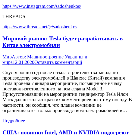
https://www.instagram.com/sadoshenkos/
THREADS
https://www.threads.net/@sadoshenkos
Мировой рынок: Tesla будет разрабатывать в
Китае электромобили
Мир
Автор:
Машиностроение Украины и
мира
12.01.2020
Оставить комментарий
Спустя ровно год после начала строительства завода по
производству электромобилей в Шанхае (Китай) компания
Tesla провела 7 января мероприятие, посвященное началу
поставок изготовленного на нем седана Model 3.
Присутствовавший на мероприятии гендиректор Tesla Илон
Маск дал несколько кратких комментариев по этому поводу. В
частности, он сообщил, что планы компании не
ограничиваются только производством электромобилей в…
Подробнее
США: новинки Intel, AMD и NVIDIA подогреют