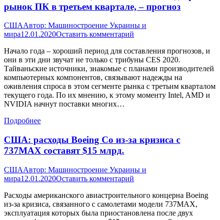
рынок ПК в третьем квартале, – прогноз
США
Автор:
Машиностроение Украины и
мира
12.01.2020
Оставить комментарий
Начало года – хороший период для составления прогнозов, и
они в эти дни звучат не только с трибуны CES 2020.
Тайваньские источники, знакомые с планами производителей
компьютерных компонентов, связывают надежды на
оживления спроса в этом сегменте рынка с третьим кварталом
текущего года. По их мнению, к этому моменту Intel, AMD и
NVIDIA начнут поставки многих…
Подробнее
США: расходы Boeing Со из-за кризиса с
737MAX составят $15 млрд.
США
Автор:
Машиностроение Украины и
мира
12.01.2020
Оставить комментарий
Расходы американского авиастроительного концерна Boeing
из-за кризиса, связанного с самолетами модели 737MAX,
эксплуатация которых была приостановлена после двух