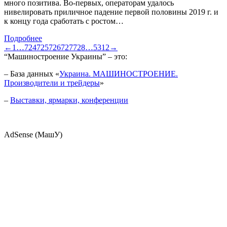
много позитива. Во-первых, операторам удалось
нивелировать приличное падение первой половины 2019 г. и
к концу года сработать с ростом…
Подробнее
←
1
…
724
725
726
727
728
…
5312
→
“Машиностроение Украины” – это:
– База данных «
Украина. МАШИНОСТРОЕНИЕ.
Производители и трейдеры
»
–
Выставки, ярмарки, конференции
AdSense (МашУ)