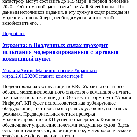
катастроф, могут составить до $15 млрд. в первой половине
2020 г. Об этом сообщает газета The Wall Street Journal. По
данным источников издания, в эту сумму входят расходы на
модернизацию лайнера, необходимую для того, чтобы
возобновить его…
Подробнее
Украина: в Воздушных силах проходит
испытания модернизированный стартовый
командный пункт
Украина
Автор:
Машиностроение Украины и
мира
12.01.2020
Оставить комментарий
Подконтрольная эксплуатация в ВВС Украины опытного
образца модернизированного стартового командного пункта
начинается в ближайшие дни. Об этом информирует “Армия
Информ”. КП будет использоваться как дублирующее
оборудование, тестироваться в разных условиях, на разных
режимах. Предварительная летная проверка
модернизированного КП успешно завершена. Комплекс
обеспечивает управление полетами воздушных судов. Здесь
есть радиотехническое, навигационное, метеорологическое и
телефонное оборудование, антенны…