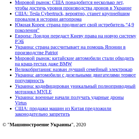
Мировой рынок: США понадобится несколько лет,
чтобы достичь уровня производства дронов в Украине
США: Tesla Cybertruck, вероятно, станет крупнейшим
провалом в истории автопрома
Южная Корея: страна продвигает свой истребитель “4,9
поколения”
Европа: Лондон передаст Киеву права на новую систему
РЭБ
Украина: страна рассчитывает на помощь Японии в
производстве Patriot
Мировой рынок: китайские автомобили стали обходить
на краш-тестах даже BMW
Великобритания: назван лучший семейный электрокар
Украина: автомобили с дизельными двигателями теряют
популярность
Украина: кодифицирован уникальный полноприводный
мотоцикл МУЛ.Е
Украина: военные начали получать ударные дроны
Virtus
США: продажи машин из Китая предложили
законодательно запретить
© "
Машиностроение Украины
", 2020
В