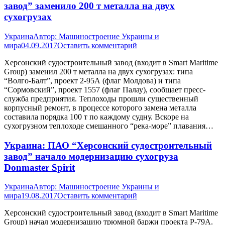
завод” заменило 200 т металла на двух
сухогрузах
Украина
Автор:
Машиностроение Украины и
мира
04.09.2017
Оставить комментарий
Херсонский судостроительный завод (входит в Smart Maritime
Group) заменил 200 т металла на двух сухогрузах: типа
“Волго-Балт”, проект 2-95А (флаг Молдова) и типа
“Сормовский”, проект 1557 (флаг Палау), сообщает пресс-
служба предприятия. Теплоходы прошли существенный
корпусный ремонт, в процессе которого замена металла
составила порядка 100 т по каждому судну. Вскоре на
сухогрузном теплоходе смешанного “река-море” плавания…
Украина: ПАО “Херсонский судостроительный
завод” начало модернизацию сухогруза
Donmaster Spirit
Украина
Автор:
Машиностроение Украины и
мира
19.08.2017
Оставить комментарий
Херсонский судостроительный завод (входит в Smart Maritime
Group) начал модернизацию трюмной баржи проекта Р-79А.