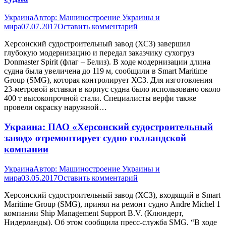
Украина
Автор:
Машиностроение Украины и
мира
07.07.2017
Оставить комментарий
Херсонский судостроительный завод (ХСЗ) завершил
глубокую модернизацию и передал заказчику сухогруз
Donmaster Spirit (флаг – Белиз). В ходе модернизации длина
судна была увеличена до 119 м, сообщили в Smart Maritime
Group (SMG), которая контролирует ХСЗ. Для изготовления
23-метровой вставки в корпус судна было использовано около
400 т высокопрочной стали. Специалисты верфи также
провели окраску наружной…
Украина: ПАО «Херсонский судостроительный
завод» отремонтирует судно голландской
компании
Украина
Автор:
Машиностроение Украины и
мира
03.05.2017
Оставить комментарий
Херсонский судостроительный завод (ХСЗ), входящий в Smart
Maritime Group (SMG), принял на ремонт судно Andre Michеl 1
компании Ship Management Support B.V. (Клюндерт,
Нидерланды). Об этом сообщила пресс-служба SMG. “В ходе