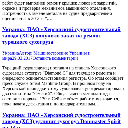
работ будет выполнен ремонт крышек люковых закрытий,
окраска и проверка механизмов машинного отделения.
Потребность в замене металла на судне предварительно
оценивается в 20-25 т”,…
Украина: ПАО «Херсонский судостроительный
завод» (ХСЗ) получило заказ на ремонт
турецкого сухогруза
Украина
Автор:
Машиностроение Украины и
мира
29.03.2017
Оставить комментарий
Турецкий судовладелец поставил на стапель Херсонского
судозавода сухогруз “Diamond C” для текущего ремонта и
очередного освидетельствования регистра. Об этом сообщает
пресс-служба Smart Maritime Group. В прошлом году на
Херсонской площадке этому судовладельцу отремонтировали
два судна типа “Омский”. Общая замена металла тогда
составила порядка 130 т. Сейчас объем работ утверждается,
пока начата дефектация и по предварительным…
Украина: ПАО «Херсонский судостроительный
завод» (ХСЗ) удлинит сухогруз Donmaster Spirit
на 23 м