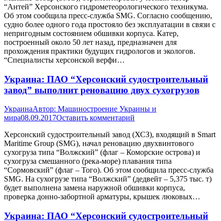
“Антей” Херсонского гидрометеорологического техникума.
Об этом сообщила пресс-служба SMG. Согласно сообщению,
судно более одного года простояло без эксплуатации в связи с
непригодным состоянием обшивки корпуса. Катер,
построенный около 50 лет назад, предназначен для
прохождения практики будущих гидрологов и экологов.
“Специалисты херсонской верфи…
Украина: ПАО “Херсонский судостроительный
завод” выполнит реновацию двух сухогрузов
Украина
Автор:
Машиностроение Украины и
мира
08.09.2017
Оставить комментарий
Херсонский судостроительный завод (ХСЗ), входящий в Smart
Maritime Group (SMG), начал реновацию двухвинтового
сухогруза типа “Волжский” (флаг – Коморские острова) и
сухогруза смешанного (река-море) плавания типа
“Сормовский” (флаг – Того). Об этом сообщила пресс-служба
SMG. На сухогрузе типа “Волжский” (дедвейт – 5,375 тыс. т)
будет выполнена замена наружной обшивки корпуса,
проверка донно-забортной арматуры, крышек люковых…
Украина: ПАО “Херсонский судостроительный