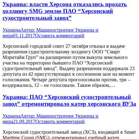
Украина: власти Херсона отказались продать
холдингу SMG землю ПАО “Херсонский
судостроительный завод”
Украина
Автор:
Машиностроение Украины и
мира
01.11.2017
Оставить комментарий
Херсонский городской совет 27 октября отказал в выдаче
разрешения судостроительному холдингу ООО “Смарт
Мэритайм Груп” на расширение путем выкупа земельного
участка на территории бывшего ПАО “Херсонский
судостроительный завод”. Выдачу разрешения поддержали 23
депутата из 42 присутствующих в сессионном зале на момент
голосования. Четыре депутата проголосовали против, три –
воздержались, 12 – не голосовали. Таким образом,…
Украина: ПАО “Херсонский судостроительный
завод” отремонтировало катер херсонского ВУЗа
Украина
Автор:
Машиностроение Украины и
мира
21.09.2017
Оставить комментарий
Херсонский судостроительный завод (ХСЗ), входящий в Smart
Maritime Group (SMG), отремонтировал учебный катер