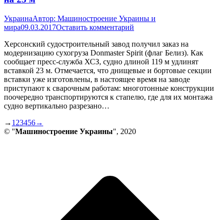
Украина
Автор:
Машиностроение Украины и
мира
09.03.2017
Оставить комментарий
Херсонский судостроительный завод получил заказ на
модернизацию сухогруза Donmaster Spirit (флаг Белиз). Как
сообщает пресс-служба ХСЗ, судно длиной 119 м удлинят
вставкой 23 м. Отмечается, что днищевые и бортовые секции
вставки уже изготовлены, в настоящее время на заводе
приступают к сварочным работам: многотонные конструкции
поочередно транспортируются к стапелю, где для их монтажа
судно вертикально разрезано…
→
1
2
3
4
5
6
→
© "
Машиностроение Украины
", 2020
В