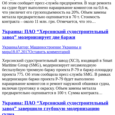
Об этом сообщает пресс-служба предприятия. В ходе ремонта
на судне будет выполнено наращивание комингсов на 0,6 м,
что увеличит его грузоподъемность на 20%. Объем замены
металла предварительно оценивается в 70 т. Стоимость
контракта – около 11 млн. грн. Отмечается, что это…
Украина: ПАО “Херсонский судостроительный
завод” модернизирует две баржи
Украина
Автор:
Машиностроение Украины и
мира
18.07.2017
Оставить комментарий
Херсонский судостроительный завод (ХСЗ), входящий в Smart
Maritime Group (SMG), модернизирует несамоходную
беспалубную трюмную баржу проекта Р-79 и баржу-площадку
проекта 775. Об этом сообщила пресс-служба SMG. В рамках
модернизации баржи проекта Р-79 будет выполнено
наращивание комингсов и ремонт наружной обшивки судна,
включая грунтовку и окраску. Объем замены металла
предварительно оценивается в 100 т. Сумма контракта…
Украина: ПАО “Херсонский судостроительный
завод” завершило глубокую модернизацию
судна