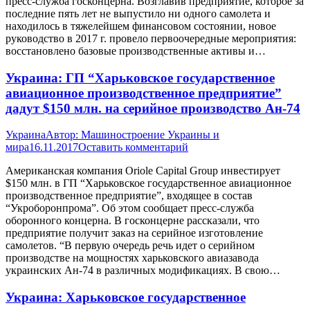
пресс-служба госконцерна. Возглавив предприятие, которое за
последние пять лет не выпустило ни одного самолета и
находилось в тяжелейшем финансовом состоянии, новое
руководство в 2017 г. провело первоочередные мероприятия:
восстановлено базовые производственные активы и…
Украина: ГП “Харьковское государственное
авиационное производственное предприятие”
дадут $150 млн. на серийное производство Ан-74
Украина
Автор:
Машиностроение Украины и
мира
16.11.2017
Оставить комментарий
Американская компания Oriole Capital Group инвестирует
$150 млн. в ГП “Харьковское государственное авиационное
производственное предприятие”, входящее в состав
“Укроборонпрома”. Об этом сообщает пресс-служба
оборонного концерна. В госконцерне рассказали, что
предприятие получит заказ на серийное изготовление
самолетов. “В первую очередь речь идет о серийном
производстве на мощностях харьковского авиазавода
украинских Ан-74 в различных модификациях. В свою…
Украина: Харьковское государственное