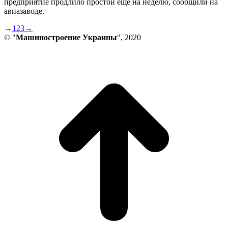
предприятие продлило простой еще на неделю, сообщили на
авиазаводе.
→
1
2
3
→
© "
Машиностроение Украины
", 2020
В