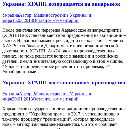
Украина: ХГАПП возвращается на авиарынок
Украина
Автор:
Машиностроение Украины и
мира
15.03.2018
Оставить комментарий
После длительного перерыва Харьковское авиапредприятие
(ХГАПП) восстанавливает свои предложения на авиационном
рынке. На данный момент речь идет о сверхлегкие самолеты
ХАЗ-30, сообщают в Департаменте внешнеэкономической
деятельности ХГАПП. Ан-74 также в производственных
планах, но пока решается вопрос о замещении российских
деталей, имели значительную составляющую в этой машине.
“У нас есть определенные решения этой проблемы, в”
Укроборонпроме…
Украина: ХГАПП восстанавливает производство
Украина
Автор:
Машиностроение Украины и
мира
20.01.2018
Оставить комментарий
Харьковское государственное авиационное производственное
предприятие “Укроборонпрома” в 2017 г. успешно прошло
тяжелую процедуру “реанимации”, которая проводилась
новым антикризисным менеджментом. Об этом сообщает