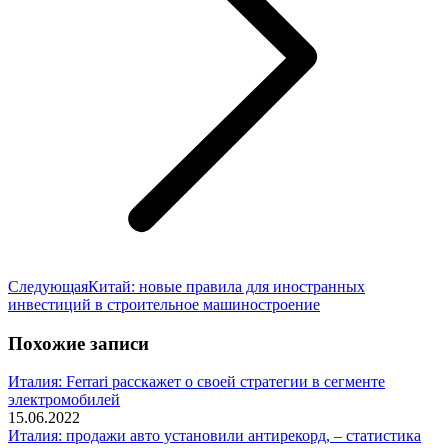
Следующая
Следующая
Китай: новые правила для иностранных
запись:
инвестиций в строительное машиностроение
Похожие записи
Италия: Ferrari расскажет о своей стратегии в сегменте
электромобилей
15.06.2022
Италия: продажи авто установили антирекорд, – статистика