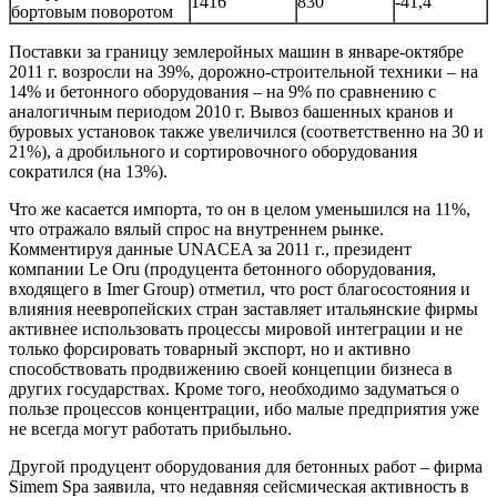
1416
830
-41,4
бортовым поворотом
Поставки за границу землеройных машин в январе-октябре
2011 г. возросли на 39%, дорожно-строительной техники – на
14% и бетонного оборудования – на 9% по сравнению с
аналогичным периодом 2010 г. Вывоз башенных кранов и
буровых установок также увеличился (соответственно на 30 и
21%), а дробильного и сортировочного оборудования
сократился (на 13%).
Что же касается импорта, то он в целом уменьшился на 11%,
что отражало вялый спрос на внутреннем рынке.
Комментируя данные UNACEA за 2011 г., президент
компании Le Oru (продуцента бетонного оборудования,
входящего в Imer Group) отметил, что рост благосостояния и
влияния неевропейских стран заставляет итальянские фирмы
активнее использовать процессы мировой интеграции и не
только форсировать товарный экспорт, но и активно
способствовать продвижению своей концепции бизнеса в
других государствах. Кроме того, необходимо задуматься о
пользе процессов концентрации, ибо малые предприятия уже
не всегда могут работать прибыльно.
Другой продуцент оборудования для бетонных работ – фирма
Simem Spa заявила, что недавняя сейсмическая активность в