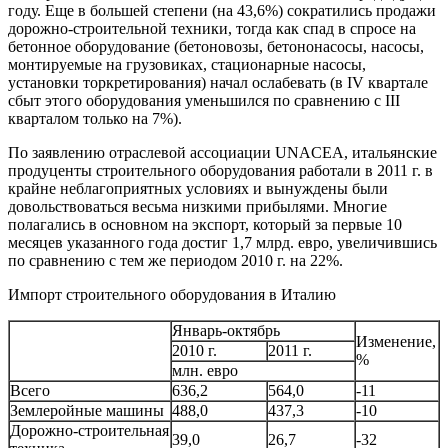
году. Еще в большей степени (на 43,6%) сократились продажи
дорожно-строительной техники, тогда как спад в спросе на
бетонное оборудование (бетоновозы, бетононасосы, насосы,
монтируемые на грузовиках, стационарные насосы,
установки торкретирования) начал ослабевать (в IV квартале
сбыт этого оборудования уменьшился по сравнению с III
кварталом только на 7%).
По заявлению отраслевой ассоциации UNACEA, итальянские
продуценты строительного оборудования работали в 2011 г. в
крайне неблагоприятных условиях и вынуждены были
довольствоваться весьма низкими прибылями. Многие
полагались в основном на экспорт, который за первые 10
месяцев указанного года достиг 1,7 млрд. евро, увеличившись
по сравнению с тем же периодом 2010 г. на 22%.
Импорт строительного оборудования в Италию
Январь-октябрь
Изменение,
2010 г.
2011 г.
%
млн. евро
Всего
636,2
564,0
-11
Землеройные машины
488,0
437,3
-10
Дорожно-строительная
39,0
26,7
-32