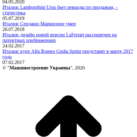
04.05.2020
Италия: Lamborghini Urus бьет рекорды по продажам, –
статистика
05.07.2019
Италия: Серджио Маркионне умер
26.07.2018
Италия: дизайн новой версии LaFerrari рассекречен на
патентных изображениях
24.02.2017
Италия: купе Alfa Romeo Giulia Sprint представят в марте 2017
года
07.02.2017
© "
Машиностроение Украины
", 2020
В