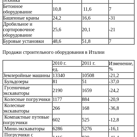
техника
Бетонное
10,8
11,6
7
оборудование
Башенные краны
24,2
16,6
-31
Дробильное и
сортировочное
25,6
20,1
-21
оборудование
Буровые установки
48,6
51,8
7
Продажи строительного оборудования в Италии
2010 г.
2011 г.
Изменение,
%
ед.
Землеройные машины
13340
10508
-21,2
Бульдозеры
81
51
-37,0
Гусеничные
2190
1659
-24,2
экскаваторы
Колесные погрузчики
1177
884
-20,9
Колесные
266
168
-36,8
экскаваторы
Компактные путевые
602
525
-12,8
погрузчики
Мини-экскаваторы
6286
5276
-16,1
Погрузчики с