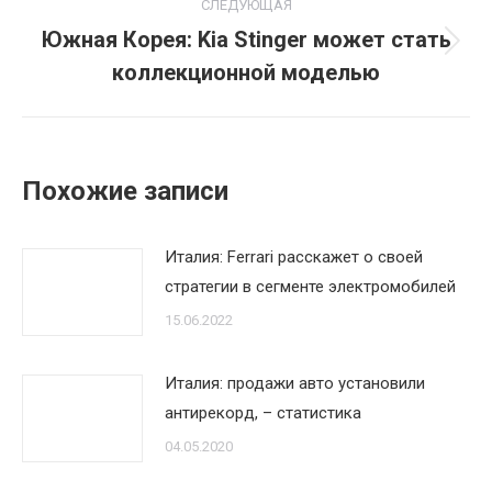
СЛЕДУЮЩАЯ
Южная Корея: Kia Stinger может стать
Следующая
коллекционной моделью
запись:
Похожие записи
Италия: Ferrari расскажет о своей
стратегии в сегменте электромобилей
15.06.2022
Италия: продажи авто установили
антирекорд, – статистика
04.05.2020