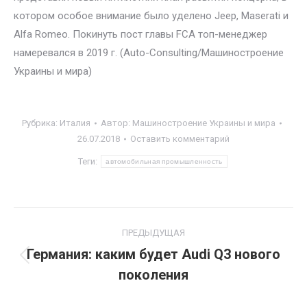
котором особое внимание было уделено Jeep, Maserati и
Alfa Romeo. Покинуть пост главы FCA топ-менеджер
намеревался в 2019 г. (Auto-Consulting/Машиностроение
Украины и мира)
Рубрика:
Италия
Автор:
Машиностроение Украины и мира
26.07.2018
Оставить комментарий
Теги:
автомобильная промышленность
Навигация
ПРЕДЫДУЩАЯ
по
Германия: каким будет Audi Q3 нового
Предыдущая
поколения
записям
запись: