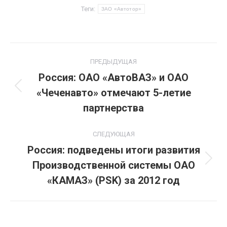
Теги:
ЗАО «Автотор»
Навигация
ПРЕДЫДУЩАЯ
по
Россия: ОАО «АвтоВАЗ» и ОАО
«Чеченавто» отмечают 5-летие
Предыдущая
записям
запись:
партнерства
СЛЕДУЮЩАЯ
Россия: подведены итоги развития
Производственной системы ОАО
Следующая
запись:
«КАМАЗ» (PSK) за 2012 год