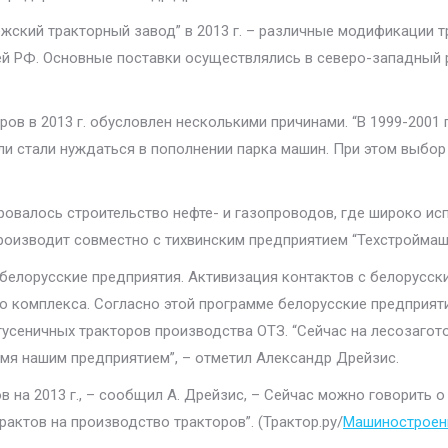
ежский тракторный завод” в 2013 г. – различные модификации 
 РФ. Основные поставки осуществлялись в северо-западный ре
ров в 2013 г. обусловлен несколькими причинами. “В 1999-2001
и стали нуждаться в пополнении парка машин. При этом выбор 
ровалось строительство нефте- и газопроводов, где широко ис
роизводит совместно с тихвинским предприятием “Техстроймаш
и белорусские предприятия. Активизация контактов с белорусск
о комплекса. Согласно этой программе белорусские предприят
и гусеничных тракторов производства ОТЗ. “Сейчас на лесозаго
емя нашим предприятием”, – отметил Александр Дрейзис.
 на 2013 г., – сообщил А. Дрейзис, – Сейчас можно говорить о
рактов на производство тракторов”. (Трактор.ру/
Машиностроени