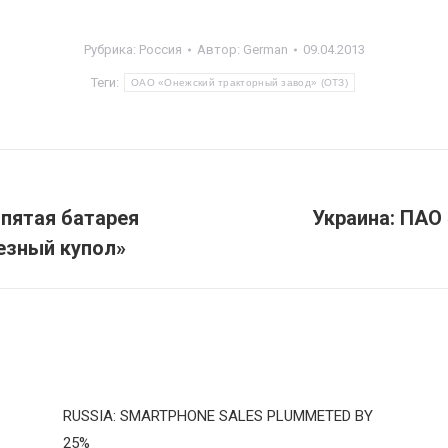
Рубрика:
Россия
Автор:
German
09.04.2013
Теги:
ОАО «Онежский тракторный завод» (ОТЗ)
 пятая батарея
Украина: ПАО
Следующая
езный купол»
запись:
RUSSIA: SMARTPHONE SALES PLUMMETED BY
25%