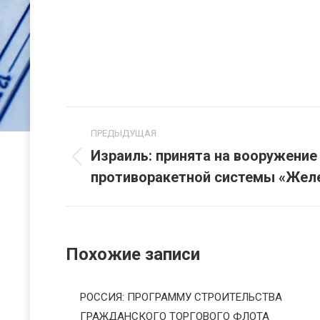
Навигация
ПРЕДЫДУЩАЯ
по
Израиль: принята на вооружение
Предыдущая
противоракетной системы «Жел
записям
запись:
Похожие записи
РОССИЯ: ПРОГРАММУ СТРОИТЕЛЬСТВА
ГРАЖДАНСКОГО ТОРГОВОГО ФЛОТА