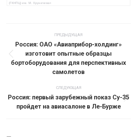
(ГКНПЦ) им. М. Хруничева»
Навигация
ПРЕДЫДУЩАЯ
по
Россия: ОАО «Авиаприбор-холдинг»
изготовит опытные образцы
записям
Предыдущая
бортоборудования для перспективных
запись:
самолетов
СЛЕДУЮЩАЯ
Россия: первый зарубежный показ Су-35
Следующая
пройдет на авиасалоне в Ле-Бурже
запись: