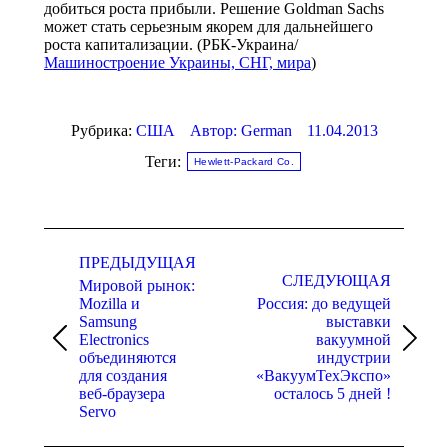
добиться роста прибыли. Решение Goldman Sachs
может стать серьезным якорем для дальнейшего
роста капитализации. (РБК-Украина/
Машиностроение Украины, СНГ, мира
)
Рубрика:
США
Автор:
German
11.04.2013
Теги:
Hewlett-Packard Со.
Навигация
по
ПРЕДЫДУЩАЯ
СЛЕДУЮЩАЯ
Мировой рынок:
записям
Mozilla и
Россия: до ведущей
Samsung
выставки
Electronics
вакуумной
Предыдущая
Следующая
объединяются
индустрии
запись:
запись:
для создания
«ВакуумТехЭкспо»
веб-браузера
осталось 5 дней !
Servo