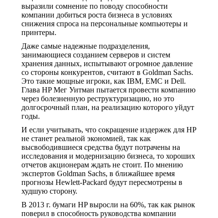
выразили сомнение по поводу способности
компании добиться роста бизнеса в условиях
снижения спроса на персональные компьютеры и
принтеры.
Даже самые надежные подразделения,
занимающиеся созданием серверов и систем
хранения данных, испытывают огромное давление
со стороны конкурентов, считают в Goldman Sachs.
Это такие мощные игроки, как IBM, EMC и Dell.
Глава HP Мег Уитман пытается провести компанию
через болезненную реструктуризацию, но это
долгосрочный план, на реализацию которого уйдут
годы.
И если учитывать, что сокращение издержек для HP
не станет реальной экономией, так как
высвободившиеся средства будут потрачены на
исследования и модернизацию бизнеса, то хороших
отчетов акционерам ждать не стоит. По мнению
экспертов Goldman Sachs, в ближайшее время
прогнозы Hewlett-Packard будут пересмотрены в
худшую сторону.
В 2013 г. бумаги HP выросли на 60%, так как рынок
поверил в способность руководства компании