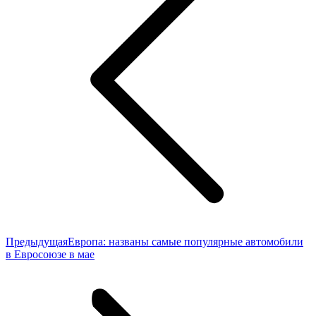
Предыдущая
Предыдущая
Европа: названы самые популярные автомобили
запись:
в Евросоюзе в мае