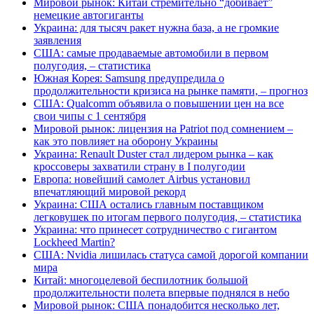
Мировой рынок: Китай стремительно “добивает”
немецкие автогиганты
Украина: для тысяч ракет нужна база, а не громкие
заявления
США: самые продаваемые автомобили в первом
полугодия, – статистика
Южная Корея: Samsung предупредила о
продолжительности кризиса на рынке памяти, – прогноз
США: Qualcomm объявила о повышении цен на все
свои чипы с 1 сентября
Мировой рынок: лицензия на Patriot под сомнением –
как это повлияет на оборону Украины
Украина: Renault Duster стал лидером рынка – как
кроссоверы захватили страну в I полугодии
Европа: новейший самолет Airbus установил
впечатляющий мировой рекорд
Украина: США остались главным поставщиком
легковушек по итогам первого полугодия, – статистика
Украина: что принесет сотрудничество с гигантом
Lockheed Martin?
США: Nvidia лишилась статуса самой дорогой компании
мира
Китай: многоцелевой беспилотник большой
продолжительности полета впервые поднялся в небо
Мировой рынок: США понадобится несколько лет,