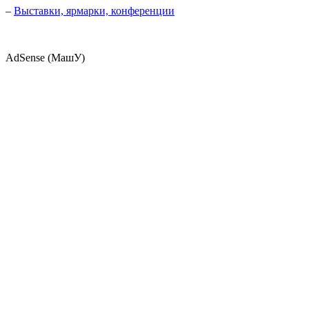
–
Выставки, ярмарки, конференции
AdSense (МашУ)