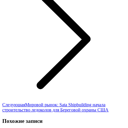
Следующая
Следующая
Мировой рынок: Sata Shipbuilding начала
запись:
строительство ледоколов для Береговой охраны США
Похожие записи