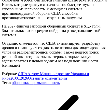
Основной угрозой считаются гиперзвуковые ракеты России и
Китая, которые движутся значительно быстрее звука и
способны маневрировать. Имеющиеся системы
противовоздушной обороны США способны
противодействовать лишь отдельным запускам.
На 2027 фингод запрошен оборонный бюджет в $1,5 трлн.
Значительная часть средств пойдет на развертывание этой
системы.
Отдельно отмечается, что США активизируют разработку
дронов и планируют создавать полигоны для моделирования
условий радиоэлектронной борьбы. Также ведется поиск
решений для создания компьютеров, которые смогут
адаптироваться к новым задачам без подключения к сети.
(censor.net)
Рубрика:
США
Автор:
Машиностроение Украины и
мира
26.06.2026
Оставить комментарий
Теги:
оборонная промышленность
Навигация
по
записям