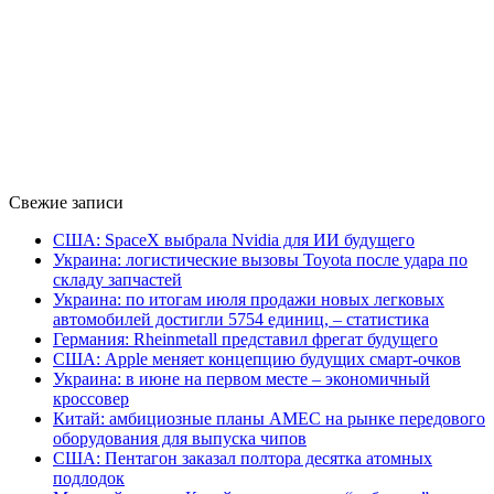
Свежие записи
США: SpaceX выбрала Nvidia для ИИ будущего
Украина: логистические вызовы Toyota после удара по
складу запчастей
Украина: по итогам июля продажи новых легковых
автомобилей достигли 5754 единиц, – статистика
Германия: Rheinmetall представил фрегат будущего
США: Apple меняет концепцию будущих смарт-очков
Украина: в июне на первом месте – экономичный
кроссовер
Китай: амбициозные планы AMEC на рынке передового
оборудования для выпуска чипов
США: Пентагон заказал полтора десятка атомных
подлодок