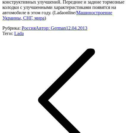
конструктивных улучшений. Передние и задние тормозные
колодки с улучшенными характеристиками появятся на
автомобиле в этом году. (Ladaonline/
Машиностроение
Украины, СНГ, мира
)
Рубрика:
Россия
Автор:
German
12.04.2013
Теги:
Lada
Навигация
по
записям