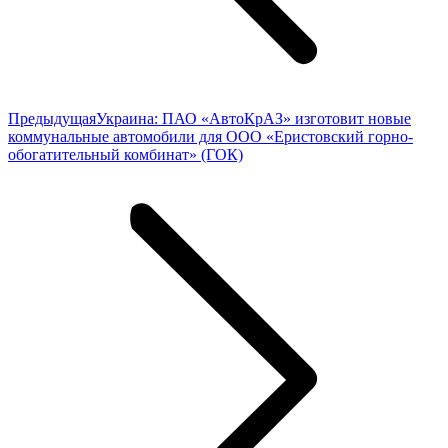
Предыдущая
Предыдущая
Украина: ПАО «АвтоКрАЗ» изготовит новые
запись:
коммунальные автомобили для ООО «Еристовский горно-
обогатительный комбинат» (ГОК)