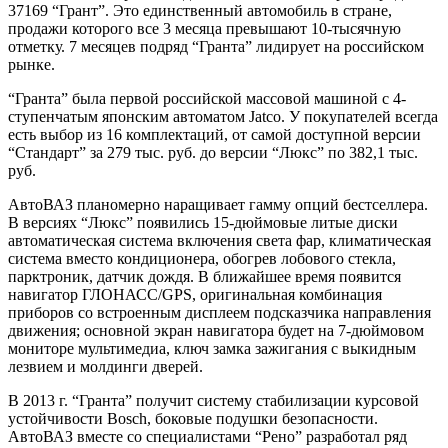
37169 “Грант”. Это единственный автомобиль в стране,
продажи которого все 3 месяца превышают 10-тысячную
отметку. 7 месяцев подряд “Гранта” лидирует на российском
рынке.
“Гранта” была первой российской массовой машиной с 4-
ступенчатым японским автоматом Jatco. У покупателей всегда
есть выбор из 16 комплектаций, от самой доступной версии
“Стандарт” за 279 тыс. руб. до версии “Люкс” по 382,1 тыс.
руб.
АвтоВАЗ планомерно наращивает гамму опций бестселлера.
В версиях “Люкс” появились 15-дюймовые литые диски
автоматическая система включения света фар, климатическая
система вместо кондиционера, обогрев лобового стекла,
парктроник, датчик дождя. В ближайшее время появится
навигатор ГЛОНАСС/GPS, оригинальная комбинация
приборов со встроенным дисплеем подсказчика направления
движения; основной экран навигатора будет на 7-дюймовом
мониторе мультимедиа, ключ замка зажигания с выкидным
лезвием и молдинги дверей.
В 2013 г. “Гранта” получит систему стабилизации курсовой
устойчивости Bosch, боковые подушки безопасности.
АвтоВАЗ вместе со специалистами “Рено” разработал ряд