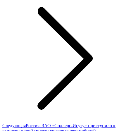
Следующая
Следующая
Россия: ЗАО «Соллерс-Исузу» приступило к
запись:
выпуску новой модели грузовых автомобилей