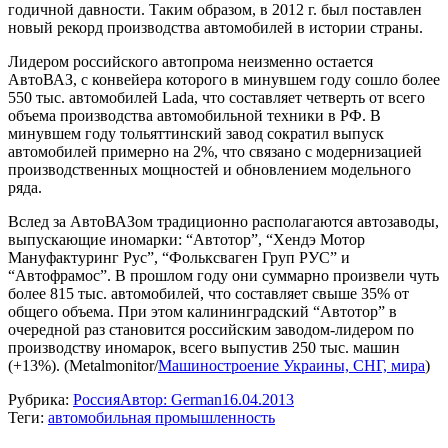
годичной давности. Таким образом, в 2012 г. был поставлен
новый рекорд производства автомобилей в истории страны.
Лидером российского автопрома неизменно остается
АвтоВАЗ, с конвейера которого в минувшем году сошло более
550 тыс. автомобилей Lada, что составляет четверть от всего
объема производства автомобильной техники в РФ. В
минувшем году тольяттинский завод сократил выпуск
автомобилей примерно на 2%, что связано с модернизацией
производственных мощностей и обновлением модельного
ряда.
Вслед за АвтоВАЗом традиционно располагаются автозаводы,
выпускающие иномарки: “Автотор”, “Хендэ Мотор
Мануфактуринг Рус”, “Фольксваген Груп РУС” и
“Автофрамос”. В прошлом году они суммарно произвели чуть
более 815 тыс. автомобилей, что составляет свыше 35% от
общего объема. При этом калининградский “Автотор” в
очередной раз становится российским заводом-лидером по
производству иномарок, всего выпустив 250 тыс. машин
(+13%). (Metalmonitor/
Машиностроение Украины, СНГ, мира
)
Рубрика:
Россия
Автор:
German
16.04.2013
Теги:
автомобильная промышленность
Навигация