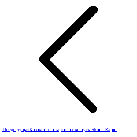
по
записям
Предыдущая
Предыдущая
Казахстан: стартовал выпуск Skoda Rapid
запись: