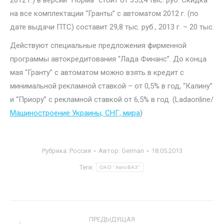
2012 г.) в версии “Норма” стоит от 355,4 тыс. руб. Скидка
на все комплектации “Гранты” с автоматом 2012 г. (по
дате выдачи ПТС) составит 29,8 тыс. руб., 2013 г. – 20 тыс.
Действуют специальные предложения фирменной
программы автокредитования “Лада Финанс”. До конца
мая “Гранту” с автоматом можно взять в кредит с
минимальной рекламной ставкой – от 0,5% в год, “Калину”
и “Приору” с рекламной ставкой от 6,5% в год. (Ladaonline/
Машиностроение Украины, СНГ, мира
)
Рубрика:
Россия
Автор:
German
18.05.2013
Теги:
ОАО "АвтоВАЗ"
Навигация
ПРЕДЫДУЩАЯ