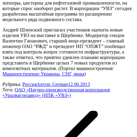
хопперы, цистерны для нефтегазовой промышленности, на
которые спрос наоборот растет. В корпорации “УВЗ” сегодня
разработана масштабная программа по расширению
модельного ряда подвижного состава.
Андрей Шленский пригласил участников оценить новые
изделия УВЗ на выставке в Щербинке. Модератор секции
Валентин Гапанович, старший вице-президент – главный
инженер ОАО “РЖД” и президент НП “ОПЖТ” пообещал
взять под контроль вопрос готовности инфраструктуры, а
также отметил, что приятно удивлен планами корпорации
представить в Щербинке целых 7 новых продуктов из
композитных материалов. (Портал машиностроения/
Машиностроение Украины, СНГ, мира
)
Рубрика:
Россия
Автор:
German
12.06.2013
Теги:
ОАО «Научно-производственная корпорация
«Уралвагонзавод» (НПК «УВЗ»)
Навигация
по
записям