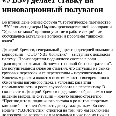
инновационный полувагон
Во второй день бизнес-форума “Стратегическое партнерство
1520” топ-менеджеры Научно-производственной корпорации
“Уралвагонзавод” приняли участие в работе секций, где
обсуждались актуальные вопросы и проблемы “широкой
колеи”.
Дмитрий Еремеев, генеральный директор дочерней компании
корпорации – ООО “УВЗ-Логистик” – выступил с докладом
на тему “Производители подвижного состава в роли
транспортных компаний: элементы новой бизнес-стратегии”.
Во вступительном слове он отметил, что ситуация на рынке
грузовых перевозок и ее перспективы – неутешительны.
Ключевым риском является невозможность своевременного
обновления вагонного парка в условиях развития
промышленности и роста грузооборота на перспективу. В
связи с этим Дмитрий Еремеев представил собравшимся свое
видение выхода из ситуации – новую бизнес-стратегию:
“Производители подвижного состава в роли транспортных
компаний – это неизбежность, диктуемая рынком. Бизнес-
модель “УВЗ-Логистик” строится на том, что мы заключаем
долгосрочные договоры с владельцами и уже под их нужды