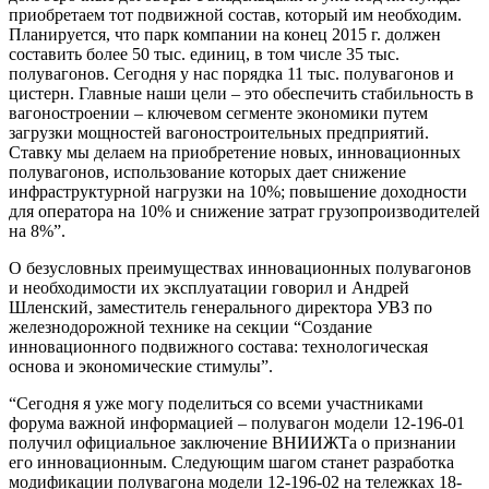
приобретаем тот подвижной состав, который им необходим.
Планируется, что парк компании на конец 2015 г. должен
составить более 50 тыс. единиц, в том числе 35 тыс.
полувагонов. Сегодня у нас порядка 11 тыс. полувагонов и
цистерн. Главные наши цели – это обеспечить стабильность в
вагоностроении – ключевом сегменте экономики путем
загрузки мощностей вагоностроительных предприятий.
Ставку мы делаем на приобретение новых, инновационных
полувагонов, использование которых дает снижение
инфраструктурной нагрузки на 10%; повышение доходности
для оператора на 10% и снижение затрат грузопроизводителей
на 8%”.
О безусловных преимуществах инновационных полувагонов
и необходимости их эксплуатации говорил и Андрей
Шленский, заместитель генерального директора УВЗ по
железнодорожной технике на секции “Создание
инновационного подвижного состава: технологическая
основа и экономические стимулы”.
“Сегодня я уже могу поделиться со всеми участниками
форума важной информацией – полувагон модели 12-196-01
получил официальное заключение ВНИИЖТа о признании
его инновационным. Следующим шагом станет разработка
модификации полувагона модели 12-196-02 на тележках 18-