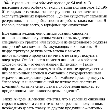
194-1 с увеличенным объемом кузова до 94 куб. м. В
настоящее время эффект от эксплуатации полувагонов 12-196-
01 складывается только за счет улучшенных технических и
эксплуатационных параметров. Однако существует серьезный
резерв повышения прибыльности от работы таких вагонов. Я
говорю, прежде всего, о тарифных преимуществах.
Еще одним механизмом стимулирования спроса на
инновационные полувагоны может стать выделение
специальных грантов или субсидий из федерального бюджета
для российских компаний, закупающих такие вагоны. Но
инфраструктура должна быть готова к выходу
инновационного продукта иначе его не станут покупать
операторы. Особенно это касается инноваций в области
ходовой части, – отметил Андрей Шленский. – Таким
образом, мы рассчитываем, что объективные преимущества
инновационных вагонов в сочетании с государственными
мерами стимулирования уже в ближайшее время приведут к
“перелому” в инвестиционной политике транспортных
компаний, когда на смену цены приобретения наконец-то
придет понимание важности цены владения”.
Также Андрей Шленский отметил, что в условиях снижения
спроса в ключевом сегменте вагоностроения – полувагонах –
необходимо делать ставку на другую продукцию – вагоны-