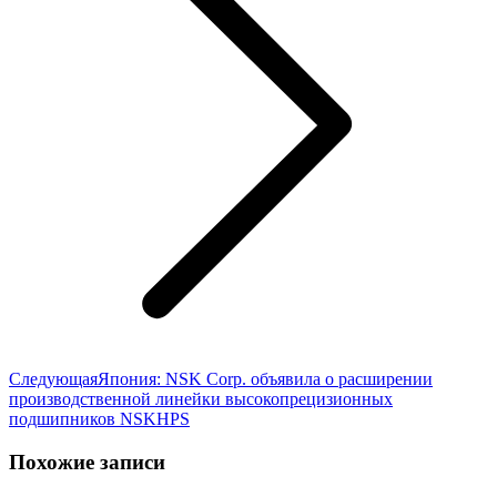
Следующая
Следующая
Япония: NSK Corp. объявила о расширении
запись:
производственной линейки высокопрецизионных
подшипников NSKHPS
Похожие записи