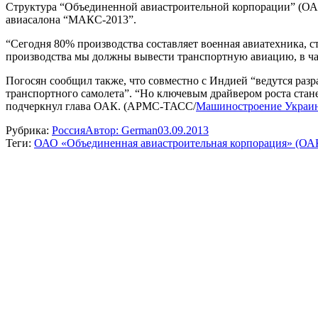
Структура “Объединенной авиастроительной корпорации” (ОАК
авиасалона “МАКС-2013”.
“Сегодня 80% производства составляет военная авиатехника, с
производства мы должны вывести транспортную авиацию, в час
Погосян сообщил также, что совместно с Индией “ведутся раз
транспортного самолета”. “Но ключевым драйвером роста стан
подчеркнул глава ОАК. (АРМС-ТАСС/
Машиностроение Украин
Рубрика:
Россия
Автор:
German
03.09.2013
Теги:
ОАО «Объединенная авиастроительная корпорация» (ОА
Навигация
по
записям