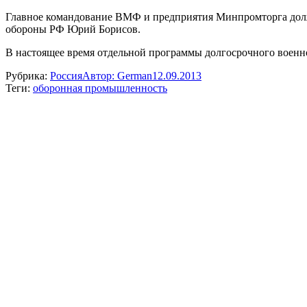
Главное командование ВМФ и предприятия Минпромторга должны
обороны РФ Юрий Борисов.
В настоящее время отдельной программы долгосрочного военно
Рубрика:
Россия
Автор:
German
12.09.2013
Теги:
оборонная промышленность
Навигация
по
записям