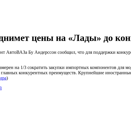
днимет цены на «Лады» до конц
нт АвтоВАЗа Бу Андерссон сообщил, что для поддержки конкур
амерен на 1/3 сократить закупки импортных компонентов для мод
з главных конкурентных преимуществ. Крупнейшие иностранные 
ира
)
й