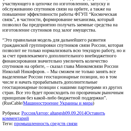
участвующего в цепочке по изготовлению, запуску и
обслуживанию спутников связи на орбите, а также на
повышение эффективности работы ФГУП “Космическая
связь”, в частности, формирование механизма, который
позволил бы предприятию получать заемные средства на
изготовление спутников под залог имущества.
“Это правильная модель для дальнейшего развития
гражданской группировки спутников связи России, которая
позволит не только нормализовать всю текущую работу, но и
за счет привлекаемого дополнительного внебюджетного
финансирования значительно увеличить количество
спутников на орбите, – сказал глава Минкомсвязи России
Николай Никифоров. – Мы сможем не только занять все
выделенные России геостационарные позиции, но в том
числе и начать прорабатывать дополнительные
геостационарные позиции с нашими партнерами из других
стран. Все это будет происходить по прозрачным рыночным
принципам без какой-либо бюджетной поддержки”.
(RusCable/
Машиностроение Украины и мира
)
Рубрика:
Россия
Автор:
altangsh
09.09.2014
Оставить
комментарий
Теги:
промышленность средств связи
Навигация