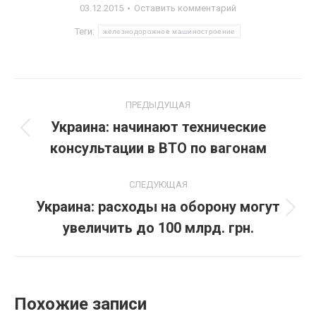
03.12.2015
Оставить комментарий
Теги:
железнодорожное машиностроение
Навигация
ПРЕДЫДУЩАЯ
по
Украина: начинают технические
Предыдущая
консультации в ВТО по вагонам
записям
запись:
СЛЕДУЮЩАЯ
Украина: расходы на оборону могут
Следующая
увеличить до 100 млрд. грн.
запись:
Похожие записи